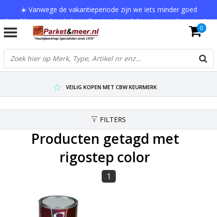
☀️ Vanwege de vakantieperiode zijn we iets minder goed
bereikbaar en kan je bestelling tot 1 werkdag extra onderweg zijn.
0
Bedankt voor je begrip!
VERZENDKOSTEN € 7,95 (GRATIS VA €75,-)
SCHERPSTE PRIJZEN TOT WEL 75% KORTING !
VEILIG KOPEN MET CBW KEURMERK
FILTERS
Producten getagd met
rigostep color
1