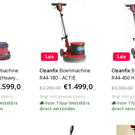
Sale
Sale
machine
Cleanfix
Boenmachine
Cleanfix
B
 (Heavy
R44-180 - ACTIE
R44-450 H
.599,00
€1.499,00
ACTIE
€2.200,00
€3.300,00
rdeerd
Nog niet gewaardeerd
Nog niet g
esteld is
Voor 17uur besteld is
Voor 17u
en
direct verzonden
direct ver