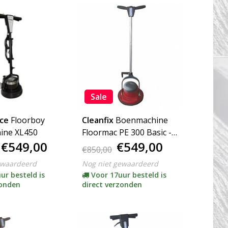
Sale
ice
Floorboy
Cleanfix
Boenmachine
ine XL450
Floormac PE 300 Basic -
€549,00
€549,00
ACTIE-
€850,00
ewaardeerd
Nog niet gewaardeerd
ur besteld is
Voor 17uur besteld is
zonden
direct verzonden