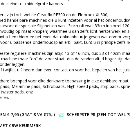
 de kleine tot middelgrote kamers.
ers zijn toch wel de Cleanfix PE300 en de Floorbox XL300,
 goed handelbare machines die u kunt inzetten voor al het onderhouds
rvoor de speciale Slijpnetten van 13inch oftewel 33cm in korrel 120 
envoudig op maat knippen) waarmee u dan zelfs licht herstelwerk en s
unt u hem hiermee net even dat opknapbeurtje geven wat ervoor zorgt
 voor u passende onderhoudsplan erbij pakt,
kunt u in principe zelfs 
te reguliere machines zijn altijd 13 of 16 inch, dus 33 of 40cm maar 
 machine maar "op" de vloer staat, dus de randen altijd hoger zijn dan 
 onder leggen.
 of twijfelt u ? neem dan even contact op voor het bepalen van het juis
nkbare boenpad voor elke denkbare toepassing in elke denkbare maat,
ads, Melamine pads, Schrobpads, High speed pads, strip pads, spray 
 twister pads, enz.
ellen.
 € 7,95 (GRATIS VA €75,-)
SCHERPSTE PRIJZEN TOT WEL 7
 MET CBW KEURMERK