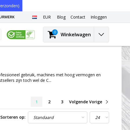
erzonden)
EURMERK
EUR
Blog
Contact
Inloggen
0
Winkelwagen
rofessioneel gebruik, machines met hoog vermogen en
ellers zijn toch wel de C...
1
2
3
Volgende Vorige
Sorteren op: