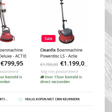
Sale
oenmachine
Cleanfix
Boenmachine
Deluxe - ACTIE
Powerdisc LS - Actie
€799,95
€1.199,00
€1.700,00
ewaardeerd
Nog niet gewaardeerd
ur besteld is
Voor 17uur besteld is
zonden
direct verzonden
NG !
VEILIG KOPEN MET CBW KEURMERK