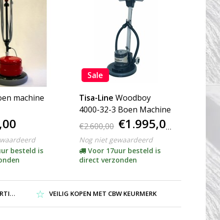
Sale
oen machine
Tisa-Line
Woodboy
4000-32-3 Boen Machine
,00
€1.995,00
€2.600,00
ewaardeerd
Nog niet gewaardeerd
ur besteld is
Voor 17uur besteld is
zonden
direct verzonden
NG !
VEILIG KOPEN MET CBW KEURMERK