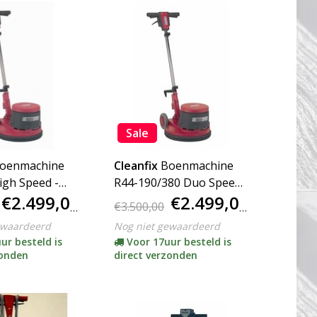
Sale
oenmachine
Cleanfix
Boenmachine
igh Speed -
R44-190/380 Duo Speed -
€2.499,00
€2.499,00
ACTIE
€3.500,00
ewaardeerd
Nog niet gewaardeerd
ur besteld is
Voor 17uur besteld is
zonden
direct verzonden