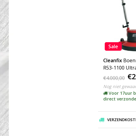
Sale
Cleanfix
Boen
R53-1100 Ultr
€2
Speed - ACTIE
€4.000,00
Nog niet gewaa
Voor 17uur b
direct verzond
VERZENDKOSTEN