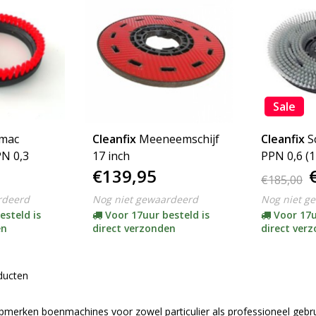
Sale
rmac
Cleanfix
Meeneemschijf
Cleanfix
S
PN 0,3
17 inch
PPN 0,6 (1
€139,95
€185,00
rdeerd
Nog niet gewaardeerd
Nog niet g
esteld is
Voor 17uur besteld is
Voor 17u
en
direct verzonden
direct ver
ducten
,
topmerken boenmachines voor zowel particulier als professioneel ge