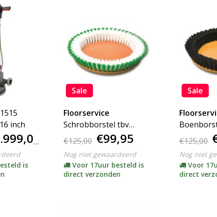
Sale
Sale
1515
Floorservice
Floorserv
16 inch
Schrobborstel tbv
Boenborst
.999,00
€99,95
Floorboy XL300
Floorboy 
€125,00
€125,00
rdeerd
Nog niet gewaardeerd
Nog niet g
esteld is
Voor 17uur besteld is
Voor 17u
en
direct verzonden
direct ver