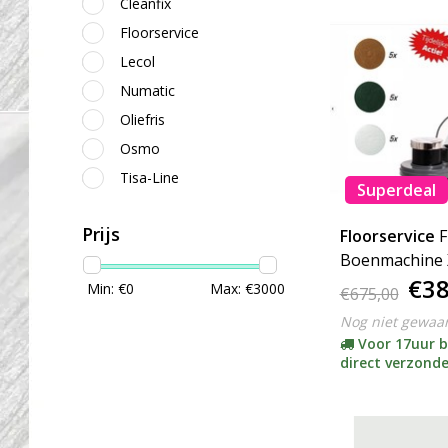
Cleanfix
Floorservice
Lecol
Numatic
Oliefris
Osmo
Tisa-Line
Superdeal
Prijs
Floorservice
F
Boenmachine 
€38
Pads (Prijsdu
Min: €
0
Max: €
3000
€675,00
Nog niet gewaa
Voor 17uur b
direct verzond