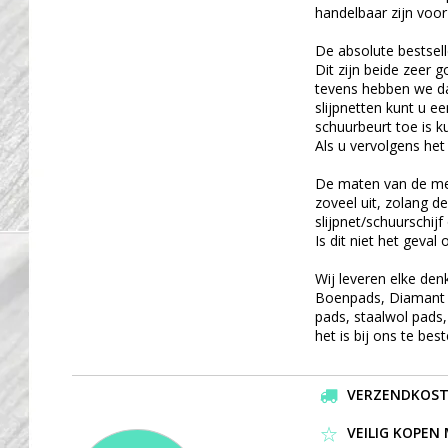
handelbaar zijn voor
De absolute bestsell
Dit zijn beide zeer
tevens hebben we daa
slijpnetten kunt u e
schuurbeurt toe is k
Als u vervolgens
het
De maten van de mees
zoveel uit, zolang de
slijpnet/schuurschijf
Is dit niet het geval
Wij leveren elke de
Boenpads, Diamant p
pads, staalwol pads,
het is bij ons te best
VERZENDKOSTEN
VEILIG KOPEN