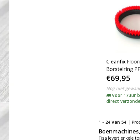
Cleanfix
Floo
Borstelring P
€69,95
Nog niet gewaa
Voor 17uur b
direct verzond
1 - 24 Van 54
| Pro
Boenmachines
Tisa levert enkele 