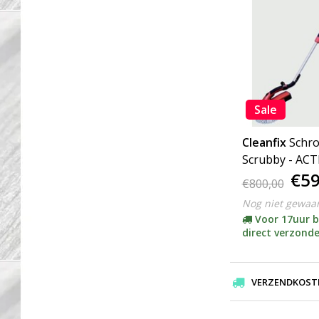
Sale
Cleanfix
Schr
Scrubby - ACT
€59
€800,00
Nog niet gewaa
Voor 17uur b
direct verzond
VERZENDKOSTEN