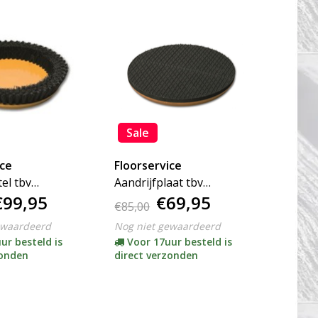
Sale
ice
Floorservice
el tbv
Aandrijfplaat tbv
€99,95
€69,95
XL300
Floorboy XL300 / XL450
€85,00
ewaardeerd
Nog niet gewaardeerd
ur besteld is
Voor 17uur besteld is
zonden
direct verzonden