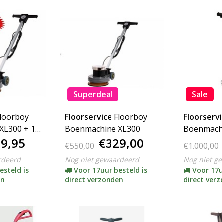
Superdeal
Sale
loorboy
Floorservice
Floorboy
Floorserv
XL300 + 15
Boenmachine XL300
Boenmach
9,95
€329,00
mp) **
€550,00
€1.000,00
rdeerd
Nog niet gewaardeerd
Nog niet g
esteld is
Voor 17uur besteld is
Voor 17u
en
direct verzonden
direct ver