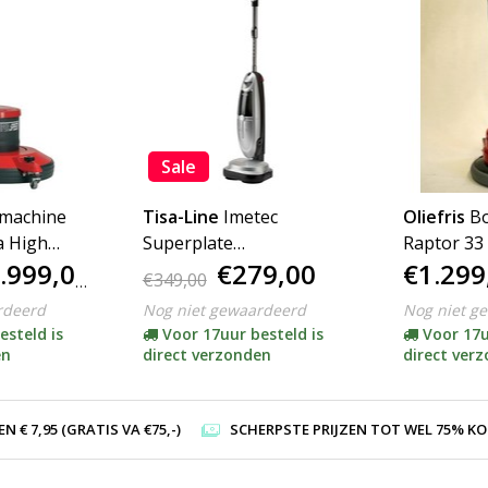
Sale
machine
Tisa-Line
Imetec
Oliefris
B
a High
Superplate
Raptor 33
.999,00
€279,00
€1.299
Boenmachine***
€349,00
rdeerd
Nog niet gewaardeerd
Nog niet g
esteld is
Voor 17uur besteld is
Voor 17u
en
direct verzonden
direct ver
 € 7,95 (GRATIS VA €75,-)
SCHERPSTE PRIJZEN TOT WEL 75% KORTI