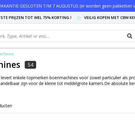
AKANTIE GESLOTEN T/M 7 AUGUSTUS (er worden geen pakketten v
STE PRIJZEN TOT WEL 75% KORTING !
VEILIG KOPEN MET CBW K
chines
hines
54
levert enkele topmerken boenmachines voor zowel particulier als p
ndelbaar zijn voor de kleine tot middelgrote kamers.De absolute bests
ducten