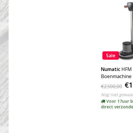
Sale
Numatic
HFM 
Boenmachine 
€1
€2.500,00
Nog niet gewaa
Voor 17uur b
direct verzond