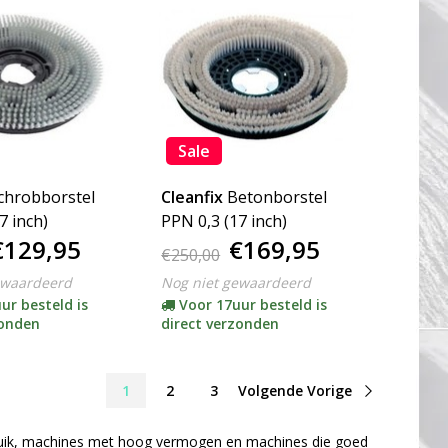
Sale
chrobborstel
Cleanfix
Betonborstel
7 inch)
PPN 0,3 (17 inch)
€129,95
€169,95
€250,00
ewaardeerd
Nog niet gewaardeerd
ur besteld is
Voor 17uur besteld is
zonden
direct verzonden
1
2
3
Volgende Vorige
bruik, machines met hoog vermogen en machines die goed