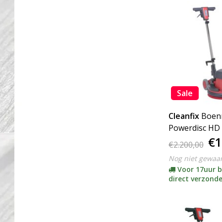
Sale
Cleanfix
Boen
Powerdisc HD
€1
Duty) - ACTIE
€2.200,00
Nog niet gewaa
Voor 17uur b
direct verzond