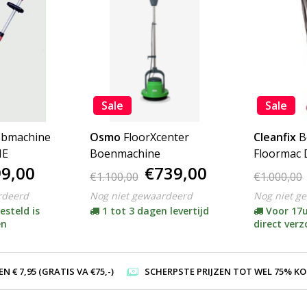
Sale
Sale
obmachine
Osmo
FloorXcenter
Cleanfix
B
IE
Boenmachine
Floormac 
9,00
€739,00
€1.100,00
€1.000,00
rdeerd
Nog niet gewaardeerd
Nog niet g
esteld is
1 tot 3 dagen levertijd
Voor 17u
en
direct ver
 € 7,95 (GRATIS VA €75,-)
SCHERPSTE PRIJZEN TOT WEL 75% KORTI