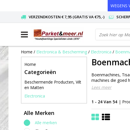
WEGENS V
VERZENDKOSTEN € 7,95 (GRATIS VA €75,-)
SCHERP
Home
/
Electronica & Bescherming
/
Electronica
/
Boenma
Boenmac
Home
Categorieën
Boenmachines, Tisa 
machines die goed ha
Beschermende Producten, Vilt
Lees meer
en Matten
Electronica
1 - 24 Van 54
| Pro
Alle Merken
Alle merken