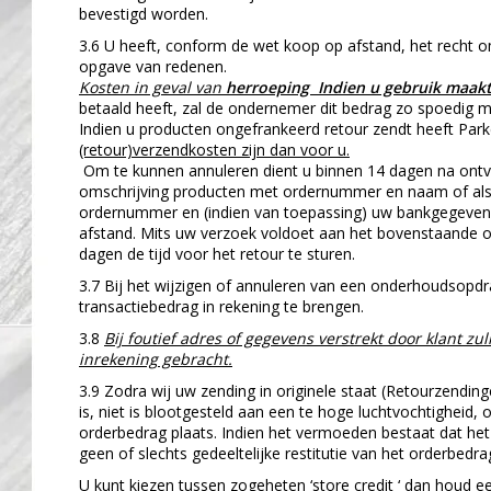
bevestigd worden.
3.6 U heeft, conform de wet koop op afstand, het recht 
opgave van redenen.
Kosten in geval van
herroeping Indien u gebruik maakt
betaald heeft, zal de ondernemer dit bedrag zo spoedig mo
Indien u producten ongefrankeerd retour zendt heeft Park
(retour)verzendkosten zijn dan voor u.
Om te kunnen annuleren dient u binnen 14 dagen na ontv
omschrijving producten met ordernummer en naam of als
ordernummer en (indien van toepassing) uw bankgegevens 
afstand. Mits uw verzoek voldoet aan het bovenstaande on
dagen de tijd voor het retour te sturen.
3.7 Bij het wijzigen of annuleren van een onderhoudsopd
transactiebedrag in rekening te brengen.
3.8
Bij foutief adres of gegevens verstrekt door klant 
inrekening gebracht.
3.9 Zodra wij uw zending in originele staat (Retourzendi
is, niet is blootgesteld aan een te hoge luchtvochtigheid, 
orderbedrag plaats. Indien het vermoeden bestaat dat het
geen of slechts gedeeltelijke restitutie van het orderbedr
U kunt kiezen tussen zogeheten ‘store credit ‘ dan houd 