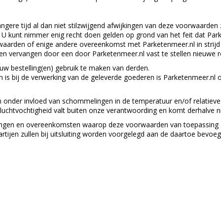
ere tijd al dan niet stilzwijgend afwijkingen van deze voorwaarden z
n. U kunt nimmer enig recht doen gelden op grond van het feit dat P
aarden of enige andere overeenkomst met Parketenmeer.nl in strijd mo
en vervangen door een door Parketenmeer.nl vast te stellen nieuwe re
uw bestelling(en) gebruik te maken van derden.
is bij de verwerking van de geleverde goederen is Parketenmeer.nl op
onder invloed van schommelingen in de temperatuur en/of relatieve 
e luchtvochtigheid valt buiten onze verantwoording en komt derhalve 
ellingen en overeenkomsten waarop deze voorwaarden van toepassing z
artijen zullen bij uitsluiting worden voorgelegd aan de daartoe bevoeg