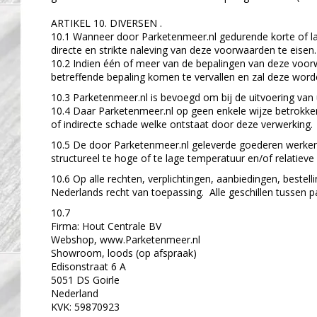
ARTIKEL 10. DIVERSEN .
10.1 Wanneer door Parketenmeer.nl gedurende korte of lang
directe en strikte naleving van deze voorwaarden te eise
10.2 Indien één of meer van de bepalingen van deze voorw
betreffende bepaling komen te vervallen en zal deze word
10.3 Parketenmeer.nl is bevoegd om bij de uitvoering van 
10.4 Daar Parketenmeer.nl op geen enkele wijze betrokken 
of indirecte schade welke ontstaat door deze verwerking.
10.5 De door Parketenmeer.nl geleverde goederen werken 
structureel te hoge of te lage temperatuur en/of relatiev
10.6 Op alle rechten, verplichtingen, aanbiedingen, best
Nederlands recht van toepassing. Alle geschillen tussen p
10.7
Firma: Hout Centrale BV
Webshop, www.Parketenmeer.nl
Showroom, loods (op afspraak)
Edisonstraat 6 A
5051 DS Goirle
Nederland
KVK: 59870923