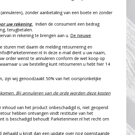
 (annuleren), zonder aanbetaling van een boete en zonder
oor uw rekening
.
Indien de consument een bedrag
ng, terugbetalen.
ervan in rekening te brengen aan u.
De nieuwe
 te sturen met daarin de melding retournering en
info@Parketenmeer.nl
In deze e-mail dient u uw naam,
u uw order wenst te annuleren conform de wet koop op
aarnaar u uw bestelling kunt retourneren u hebt hier 14
, zijn wij genoodzaakt 50% van het oorspronkelijke
nt komen. Bij annuleren van de orde worden deze kosten
ar inhoud van het product onbeschadigd is, niet geopend
 retour hebben ontvangen vindt restitutie van het
lant is beschadigd behoudt Parketenmeer.nl het recht om
oed gehaald u krijgt dan een update over nog openstaande