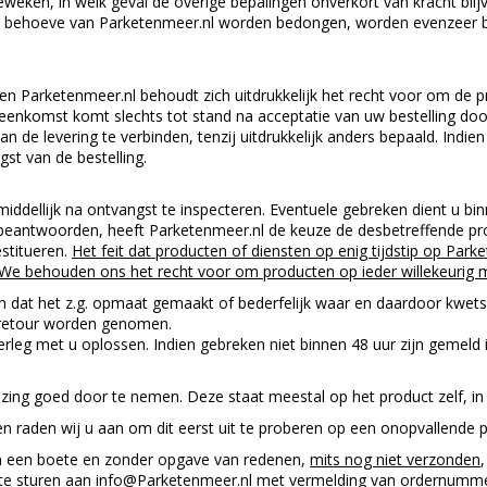
weken, in welk geval de overige bepalingen onverkort van kracht blijv
n behoeve van Parketenmeer.nl worden bedongen, worden evenzeer 
d en Parketenmeer.nl behoudt zich uitdrukkelijk het recht voor om de p
vereenkomst komt slechts tot stand na acceptatie van uw bestelling do
de levering te verbinden, tenzij uitdrukkelijk anders bepaald. Indien
st van de bestelling.
iddellijk na ontvangst te inspecteren. Eventuele gebreken dient u bi
eantwoorden, heeft Parketenmeer.nl de keuze de desbetreffende pro
stitueren.
Het feit dat producten of diensten op enig tijdstip op Pa
We behouden ons het recht voor om producten op ieder willekeurig 
 dat het z.g. opmaat gemaakt of bederfelijk waar en daardoor kwetsba
e retour worden genomen.
erleg met u oplossen. Indien gebreken niet binnen 48 uur zijn gemeld
zing goed door te nemen. Deze staat meestal op het product zelf, in 
en raden wij u aan om dit eerst uit te proberen op een onopvallende p
an een boete en zonder opgave van redenen,
mits nog niet verzonden
te sturen aan
info@Parketenmeer.nl
met vermelding van ordernummer