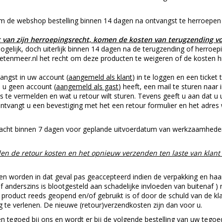
om de webshop bestelling binnen 14 dagen na ontvangst te herroepen
 van zijn herroepingsrecht, komen de kosten van terugzending v
gelijk, doch uiterlijk binnen 14 dagen na de terugzending of herroepi
etenmeer.nl het recht om deze producten te weigeren of de kosten hi
angst in uw account (
aangemeld als klant
) in te loggen en een ticket
 u geen account (
aangemeld als gast
) heeft, een mail te sturen naar
te vermelden en wat u retour wilt sturen. Tevens geeft u aan dat 
tvangt u een bevestiging met het een retour formulier en het adres w
racht binnen 7 dagen voor geplande uitvoerdatum van werkzaamheden
zullen de retour kosten en het opnieuw verzenden ten laste van kla
ngen worden in dat geval pas geaccepteerd indien de verpakking en ha
of anderszins is blootgesteld aan schadelijke invloeden van buitenaf )
 product reeds geopend en/of gebruikt is of door de schuld van de k
ag te verlenen. De nieuwe (retour)verzendkosten zijn dan voor u.
een tegoed bij ons en wordt er bij de volgende bestelling van uw teg