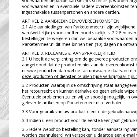
voorwaarden bepaalde kan slechts schriftelijk worden afge
voorwaarden en in eventuele nadere overeenkomsten te
ingeschakelde tussenpersonen en andere derden.
ARTIKEL 2. AANBIEDINGEN/OVEREENKOMSTEN .
2.1 Alle aanbiedingen van Parketenmeer.nl zijn vrijblijven
van (wettelijke) voorschriften noodzakelijk is. 2.2 Een o
bestellingen te weigeren dan wel bepaalde voorwaarden aan 
Parketenmeer.nl dit mee binnen tien (10) dagen na ontvang
ARTIKEL 3. RECLAMES & AANSPRAKELIJKHEID
3.1 U heeft de verplichting om de geleverde producten onm
aangetoond dat de producten niet aan de overeenkomst b
nieuwe producten dan wel de factuurwaarde daarvan te re
deze producten of diensten te allen tijde verkrijgbaar zijn.
3.2 Producten waarbij in de omschrijving staat aangegeven
het retourrecht en kunnen derhalve op geen enkele wijz
Eventuele problemen zullen wij zo spoedig mogelijk, in ov
geleverde artikelen op Parketenmeer.nl te verhalen.
3.3 Voor gebruik van uw product dient u de gebruiksaanwij
3.4 Indien u een product voor de eerste keer gaat gebruik
3.5 Iedere webshop bestelling kan, zonder aanbetaling v
worden geannuleerd. Wij verzoeken u daartoe een e-mail 