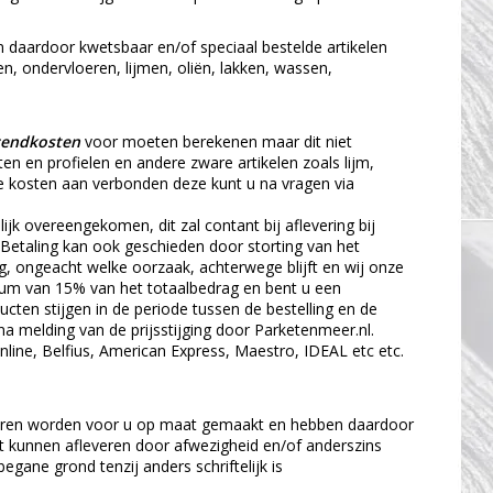
n daardoor kwetsbaar en/of speciaal bestelde artikelen
n, ondervloeren, lijmen, oliën, lakken, wassen,
zendkosten
voor moeten berekenen maar dit niet
ten en profielen en andere zware artikelen zoals lijm,
re kosten aan verbonden deze kunt u na vragen via
jk overeengekomen, dit zal contant bij aflevering bij
 Betaling kan ook geschieden door storting van het
g, ongeacht welke oorzaak, achterwege blijft en wij onze
imum van 15% van het totaalbedrag en bent u een
ten stijgen in de periode tussen de bestelling en de
a melding van de prijsstijging door Parketenmeer.nl.
line, Belfius, American Express, Maestro, IDEAL etc etc.
loeren worden voor u op maat gemaakt en hebben daardoor
et kunnen afleveren door afwezigheid en/of anderszins
egane grond tenzij anders schriftelijk is