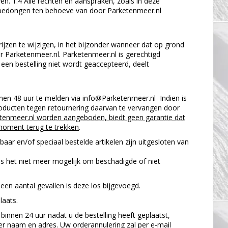
en. 1.4 Alle rechten en aanspraken, zoals in deze
bedongen ten behoeve van door Parketenmeer.nl
rijzen te wijzigen, in het bijzonder wanneer dat op grond
or Parketenmeer.nl. Parketenmeer.nl is gerechtigd
 een bestelling niet wordt geaccepteerd, deelt
nnen 48 uur te melden via
info@Parketenmeer.nl
Indien is
ducten tegen retournering daarvan te vervangen door
rketenmeer.nl worden aangeboden, biedt geen garantie dat
moment terug te trekken
.
ar en/of speciaal bestelde artikelen zijn uitgesloten van
 is het niet meer mogelijk om beschadigde of niet
een aantal gevallen is deze los bijgevoegd.
laats.
, binnen 24 uur nadat u de bestelling heeft geplaatst,
 naam en adres. Uw orderannulering zal per e-mail