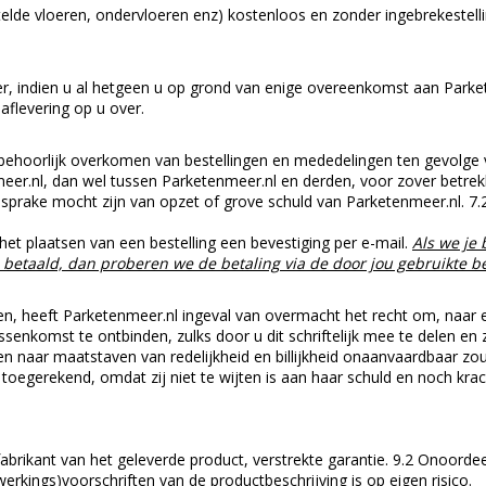
elde vloeren, ondervloeren enz) kostenloos en zonder ingebrekestell
 indien u al hetgeen u op grond van enige overeenkomst aan Parketen
flevering op u over.
 behoorlijk overkomen van bestellingen en mededelingen ten gevolge v
er.nl, dan wel tussen Parketenmeer.nl en derden, voor zover betrek
r sprake mocht zijn van opzet of grove schuld van Parketenmeer.nl. 7.2
 het plaatsen van een bestelling een bevestiging per e-mail.
Als we je 
jn betaald, dan proberen we de betaling via de door jou gebruikte 
 heeft Parketenmeer.nl ingeval van overmacht het recht om, naar ei
senkomst te ontbinden, zulks door u dit schriftelijk mee te delen en
n naar maatstaven van redelijkheid en billijkheid onaanvaardbaar zou
oegerekend, omdat zij niet te wijten is aan haar schuld en noch krac
fabrikant van het geleverde product, verstrekte garantie. 9.2 Onoord
werkings)voorschriften van de productbeschrijving is op eigen risico.