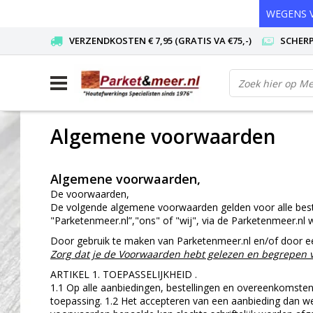
WEGENS V
VERZENDKOSTEN € 7,95 (GRATIS VA €75,-)
SCHERP
Algemene voorwaarden
Algemene voorwaarden,
De voorwaarden,
De volgende algemene voorwaarden gelden voor alle bestell
"Parketenmeer.nl”,"ons" of "wij", via de Parketenmeer.nl 
Door gebruik te maken van Parketenmeer.nl en/of door ee
Zorg dat je de Voorwaarden hebt gelezen en begrepen voo
ARTIKEL 1. TOEPASSELIJKHEID .
1.1 Op alle aanbiedingen, bestellingen en overeenkomste
toepassing. 1.2 Het accepteren van een aanbieding dan we