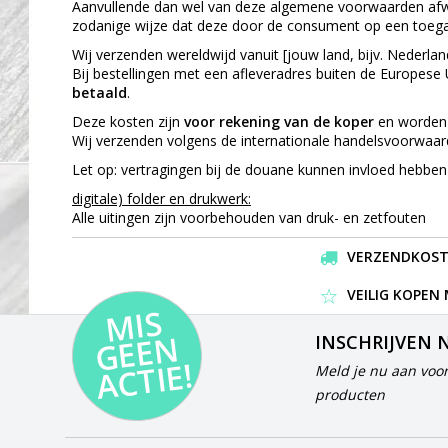
Aanvullende dan wel van deze algemene voorwaarden afwij
zodanige wijze dat deze door de consument op een toeg
Wij verzenden wereldwijd vanuit [jouw land, bijv. Nederlan
Bij bestellingen met een afleveradres buiten de Europes
betaald
.
Deze kosten zijn
voor rekening van de koper
en worden 
Wij verzenden volgens de internationale handelsvoorwaa
Let op: vertragingen bij de douane kunnen invloed hebben o
digitale) folder en drukwerk:
Alle uitingen zijn voorbehouden van druk- en zetfouten
VERZENDKOSTEN
VEILIG KOPEN
MI
S
G
E
E
A
C
TI
N
INSCHRIJVEN 
E!
Meld je nu aan voor
producten