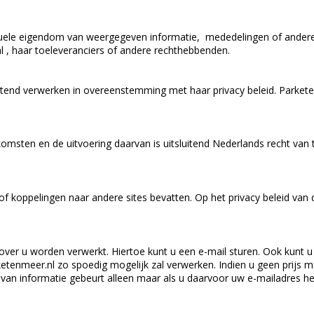
lectuele eigendom van weergegeven informatie, mededelingen of ander
nl , haar toeleveranciers of andere rechthebbenden.
itend verwerken in overeenstemming met haar privacy beleid. Parkete
omsten en de uitvoering daarvan is uitsluitend Nederlands recht va
of koppelingen naar andere sites bevatten. Op het privacy beleid van
 over u worden verwerkt. Hiertoe kunt u een e-mail sturen. Ook kunt
ketenmeer.nl zo spoedig mogelijk zal verwerken. Indien u geen prijs 
an informatie gebeurt alleen maar als u daarvoor uw e-mailadres h