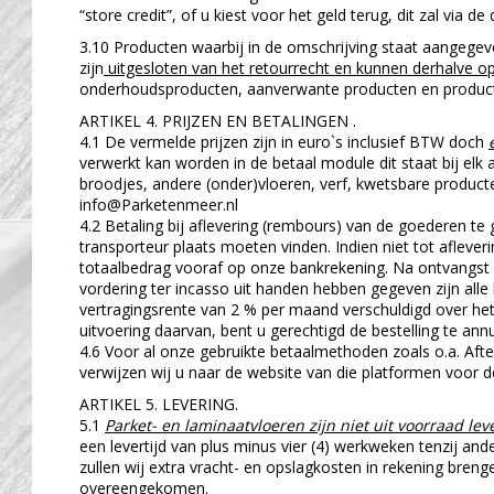
“store credit”, of u kiest voor het geld terug, dit zal via
3.10 Producten waarbij in de omschrijving staat aangegev
zijn
uitgesloten van het retourrecht en kunnen derhalve 
onderhoudsproducten, aanverwante producten en producte
ARTIKEL 4. PRIJZEN EN BETALINGEN .
4.1 De vermelde prijzen zijn in euro`s inclusief BTW doch
verwerkt kan worden in de betaal module dit staat bij elk 
broodjes, andere (onder)vloeren, verf, kwetsbare producte
info@Parketenmeer.nl
4.2 Betaling bij aflevering (rembours) van de goederen te 
transporteur plaats moeten vinden. Indien niet tot aflev
totaalbedrag vooraf op onze bankrekening. Na ontvangst v
vordering ter incasso uit handen hebben gegeven zijn all
vertragingsrente van 2 % per maand verschuldigd over het
uitvoering daarvan, bent u gerechtigd de bestelling te an
4.6 Voor al onze gebruikte betaalmethoden zoals o.a. Afte
verwijzen wij u naar de website van die platformen voor 
ARTIKEL 5. LEVERING.
5.1
Parket- en laminaatvloeren zijn niet uit voorraad le
een levertijd van plus minus vier (4) werkweken tenzij an
zullen wij extra vracht- en opslagkosten in rekening breng
overeengekomen.