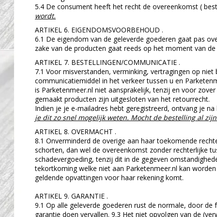
5.4 De consument heeft het recht de overeenkomst ( best
wordt.
ARTIKEL 6. EIGENDOMSVOORBEHOUD .
6.1 De eigendom van de geleverde goederen gaat pas over,
zake van de producten gaat reeds op het moment van de a
ARTIKEL 7. BESTELLINGEN/COMMUNICATIE .
7.1 Voor misverstanden, verminking, vertragingen op niet
communicatiemiddel in het verkeer tussen u en Parketenme
is Parketenmeer.nl niet aansprakelijk, tenzij en voor zove
gemaakt producten zijn uitgesloten van het retourrecht.
Indien je je e-mailadres hebt geregistreerd, ontvang je na
je dit zo snel mogelijk weten. Mocht de bestelling al zi
ARTIKEL 8. OVERMACHT .
8.1 Onverminderd de overige aan haar toekomende rechten,
schorten, dan wel de overeenkomst zonder rechterlijke tus
schadevergoeding, tenzij dit in de gegeven omstandighede
tekortkoming welke niet aan Parketenmeer.nl kan worden t
geldende opvattingen voor haar rekening komt.
ARTIKEL 9. GARANTIE .
9.1 Op alle geleverde goederen rust de normale, door de 
garantie doen vervallen. 9.3 Het niet opvolgen van de (ver