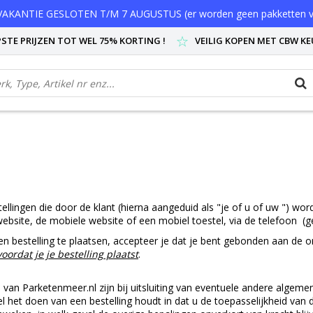
AKANTIE GESLOTEN T/M 7 AUGUSTUS (er worden geen pakketten v
STE PRIJZEN TOT WEL 75% KORTING !
VEILIG KOPEN MET CBW K
ingen die door de klant (hierna aangeduid als "je of u of uw ") word
website, de mobiele website of een mobiel toestel, via de telefoon (
n bestelling te plaatsen, accepteer je dat je bent gebonden aan d
rdat je je bestelling plaatst
.
n van Parketenmeer.nl zijn bij uitsluiting van eventuele andere a
l het doen van een bestelling houdt in dat u de toepasselijkheid van