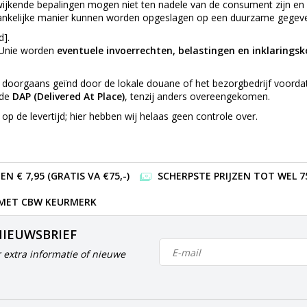
kende bepalingen mogen niet ten nadele van de consument zijn en di
ankelijke manier kunnen worden opgeslagen op een duurzame gegev
d].
e Unie worden
eventuele invoerrechten, belastingen en inklarings
doorgaans geïnd door de lokale douane of het bezorgbedrijf voordat 
rde
DAP (Delivered At Place)
, tenzij anders overeengekomen.
p de levertijd; hier hebben wij helaas geen controle over.
 € 7,95 (GRATIS VA €75,-)
SCHERPSTE PRIJZEN TOT WEL 7
 MET CBW KEURMERK
NIEUWSBRIEF
 extra informatie of nieuwe