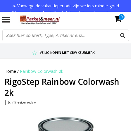
☀️ Vanwege de vakantieperiode zijn we iets minder goed
bereikbaar en kan je bestelling tot 1 werkdag extra onderweg zijn.
0
Bedankt voor je begrip!
VERZENDKOSTEN € 7,95 (GRATIS VA €75,-)
SCHERPSTE PRIJZEN TOT WEL 75% KORTING !
VEILIG KOPEN MET CBW KEURMERK
Home
/
Rainbow Colorwash 2k
RigoStep Rainbow Colorwash
2k
|
Schrijf je eigen review