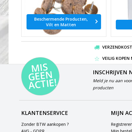
Beschermende Producten,
Vilt en Matten
VERZENDKOSTEN
VEILIG KOPEN
MI
S
G
E
E
A
C
TI
N
INSCHRIJVEN 
E!
Meld je nu aan voor
producten
KLANTENSERVICE
MIJN A
Zonder BTW aankopen ?
Registrere
AVG - GDPR
Mijn bestel