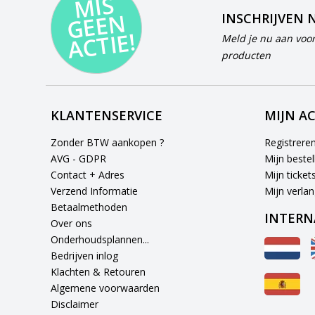
MI
S
G
E
E
A
C
TI
N
INSCHRIJVEN 
E!
Meld je nu aan voor
producten
KLANTENSERVICE
MIJN A
Zonder BTW aankopen ?
Registrere
AVG - GDPR
Mijn bestel
Contact + Adres
Mijn ticket
Verzend Informatie
Mijn verlang
Betaalmethoden
INTERN
Over ons
Onderhoudsplannen...
Bedrijven inlog
Klachten & Retouren
Algemene voorwaarden
Disclaimer