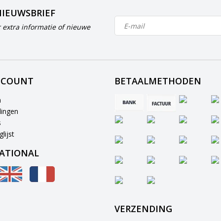
NIEUWSBRIEF
 extra informatie of nieuwe
CCOUNT
BETAALMETHODEN
n
lingen
s
lijst
ATIONAL
VERZENDING