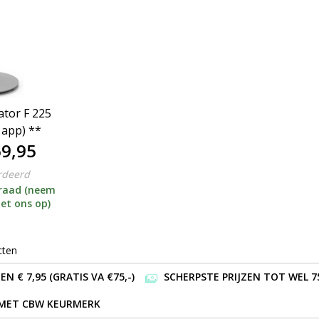
ator F 225
 app) **
9,95
rdeerd
rraad (neem
et ons op)
cten
 € 7,95 (GRATIS VA €75,-)
SCHERPSTE PRIJZEN TOT WEL 7
 MET CBW KEURMERK