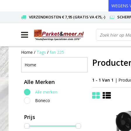
WEGENS V
VERZENDKOSTEN € 7,95 (GRATIS VA €75,-)
SCHERP
Home
/
Tags
/
fan 225
Producten
Home
1 - 1 Van 1
| Produ
Alle Merken
Alle merken
Boneco
Prijs