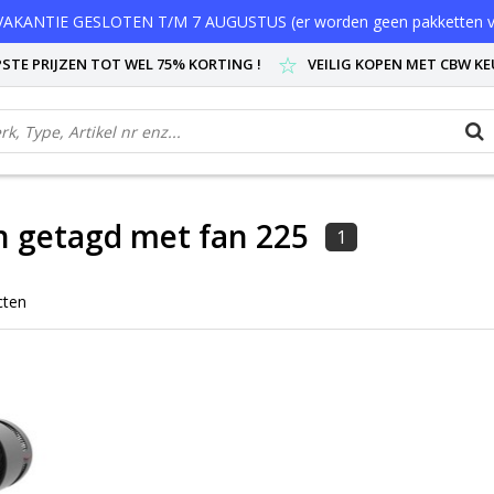
AKANTIE GESLOTEN T/M 7 AUGUSTUS (er worden geen pakketten v
STE PRIJZEN TOT WEL 75% KORTING !
VEILIG KOPEN MET CBW K
 getagd met fan 225
1
cten