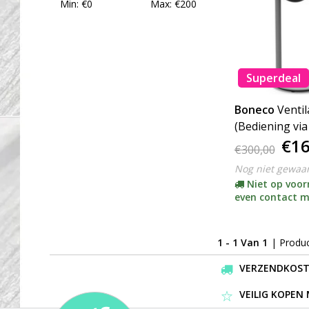
Min: €
0
Max: €
200
Superdeal
Boneco
Ventil
(Bediening via
€16
€300,00
Nog niet gewaa
Niet op voo
even contact m
1 - 1 Van 1
| Produ
VERZENDKOSTEN
VEILIG KOPEN