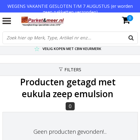
WEGENS VAKANTIE GESLOTEN T/M 7 AUGUSTUS (er worden
geen pakketten verzonden)
0
VERZENDKOSTEN € 7,95 (GRATIS VA €75,-)
SCHERPSTE PRIJZEN TOT WEL 75% KORTING !
VEILIG KOPEN MET CBW KEURMERK
FILTERS
Producten getagd met
eukula zeep emulsion
0
Geen producten gevonden!...