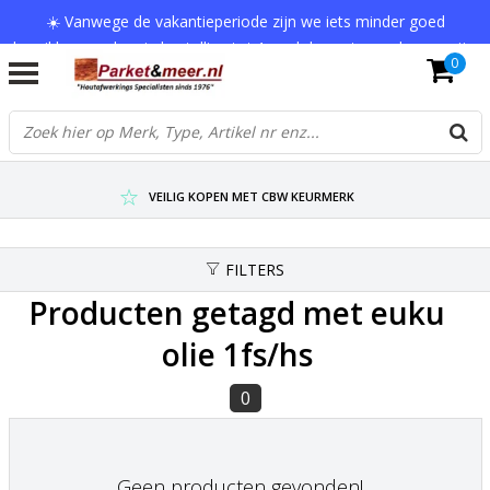
☀️ Vanwege de vakantieperiode zijn we iets minder goed
bereikbaar en kan je bestelling tot 1 werkdag extra onderweg zijn.
0
Bedankt voor je begrip!
VERZENDKOSTEN € 7,95 (GRATIS VA €75,-)
SCHERPSTE PRIJZEN TOT WEL 75% KORTING !
VEILIG KOPEN MET CBW KEURMERK
FILTERS
Producten getagd met euku
olie 1fs/hs
0
Geen producten gevonden!...