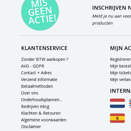
MI
S
G
E
E
A
C
TI
N
INSCHRIJVEN 
E!
Meld je nu aan voor
producten
KLANTENSERVICE
MIJN A
Zonder BTW aankopen ?
Registrere
AVG - GDPR
Mijn bestel
Contact + Adres
Mijn ticket
Verzend Informatie
Mijn verlang
Betaalmethoden
INTERN
Over ons
Onderhoudsplannen...
Bedrijven inlog
Klachten & Retouren
Algemene voorwaarden
Disclaimer