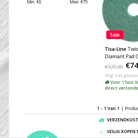
Min: €
0
Max: €
75
Sale
Tisa-Line
Twis
Diamant Pad G
€74
hier voor de m
€125,00
Nog niet gewaa
Voor 17uur b
direct verzond
1 - 1 Van 1
| Produ
VERZENDKOSTEN
VEILIG KOPEN