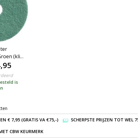
ter
roen (klik
,95
aat)
rdeerd
esteld is
en
cten
 € 7,95 (GRATIS VA €75,-)
SCHERPSTE PRIJZEN TOT WEL 7
 MET CBW KEURMERK