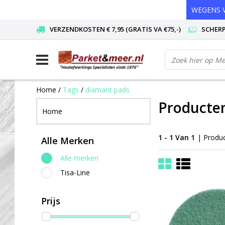
WEGENS V
VERZENDKOSTEN € 7,95 (GRATIS VA €75,-)
SCHERP
Home
/
Tags
/
diamant pads
Producte
Home
1 - 1 Van 1
| Produ
Alle Merken
Alle merken
Tisa-Line
Prijs