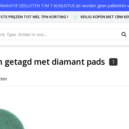
AKANTIE GESLOTEN T/M 7 AUGUSTUS (er worden geen pakketten v
STE PRIJZEN TOT WEL 75% KORTING !
VEILIG KOPEN MET CBW K
n getagd met diamant pads
1
cten