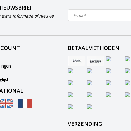
NIEUWSBRIEF
 extra informatie of nieuwe
CCOUNT
BETAALMETHODEN
n
lingen
s
lijst
ATIONAL
VERZENDING