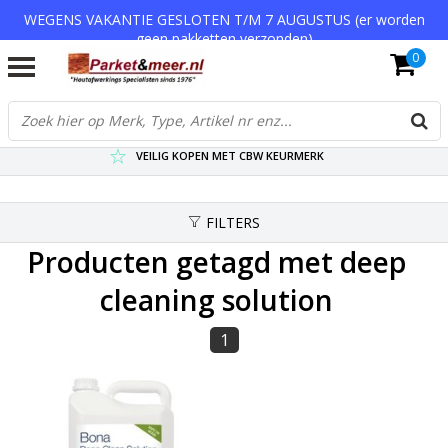
WEGENS VAKANTIE GESLOTEN T/M 7 AUGUSTUS (er worden
geen pakketten verzonden)
0
VERZENDKOSTEN € 7,95 (GRATIS VA €75,-)
SCHERPSTE PRIJZEN TOT WEL 75% KORTING !
VEILIG KOPEN MET CBW KEURMERK
FILTERS
Producten getagd met deep
cleaning solution
1