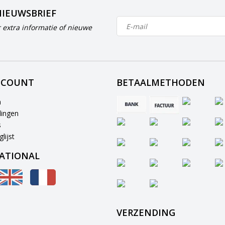
NIEUWSBRIEF
 extra informatie of nieuwe
CCOUNT
BETAALMETHODEN
n
lingen
s
lijst
ATIONAL
VERZENDING