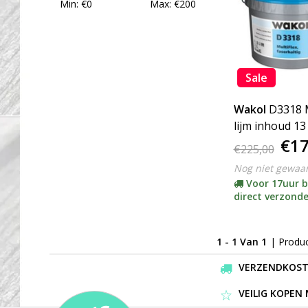
Min: €
0
Max: €
200
Sale
Wakol
D3318 M
lijm inhoud 13 
€17
€225,00
Nog niet gewaa
Voor 17uur b
direct verzond
1 - 1 Van 1
| Produ
VERZENDKOSTEN
VEILIG KOPEN