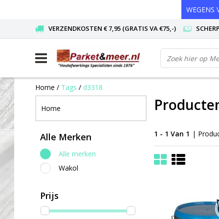
WEGENS V
VERZENDKOSTEN € 7,95 (GRATIS VA €75,-)
SCHERP
Home
/
Tags
/
d3318
Producte
Home
1 - 1 Van 1
| Produ
Alle Merken
Alle merken
Wakol
Prijs