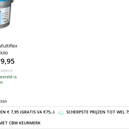
ultiflex
kilo
9,95
rdeerd
esteld is
en
cten
 € 7,95 (GRATIS VA €75,-)
SCHERPSTE PRIJZEN TOT WEL 7
 MET CBW KEURMERK