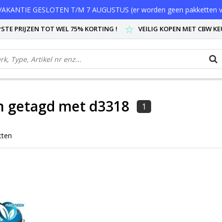
AKANTIE GESLOTEN T/M 7 AUGUSTUS (er worden geen pakketten v
STE PRIJZEN TOT WEL 75% KORTING !
VEILIG KOPEN MET CBW K
n getagd met d3318
1
cten