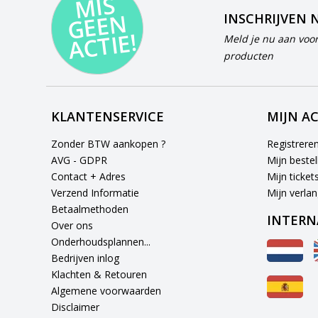
MI
S
G
E
E
A
C
TI
N
INSCHRIJVEN 
E!
Meld je nu aan voor
producten
KLANTENSERVICE
MIJN A
Zonder BTW aankopen ?
Registrere
AVG - GDPR
Mijn bestel
Contact + Adres
Mijn ticket
Verzend Informatie
Mijn verlang
Betaalmethoden
INTERN
Over ons
Onderhoudsplannen...
Bedrijven inlog
Klachten & Retouren
Algemene voorwaarden
Disclaimer