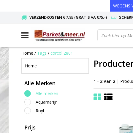
WEGENS V
VERZENDKOSTEN € 7,95 (GRATIS VA €75,-)
SCHERP
Home
/
Tags
/
corcol 2801
Producten
Home
1 - 2 Van 2
| Produ
Alle Merken
Alle merken
Aquamarijn
Royl
Prijs