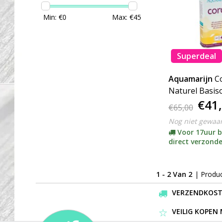
Min: €
0
Max: €
45
Superdeal
Aquamarijn
C
Naturel Basiso
€41
€65,00
Nog niet gewaa
Voor 17uur b
direct verzond
1 - 2 Van 2
| Produ
VERZENDKOSTEN
VEILIG KOPEN