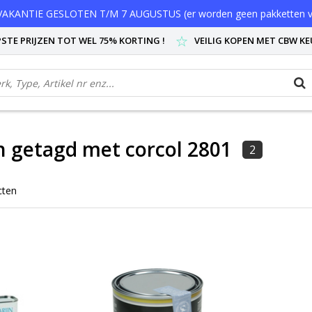
AKANTIE GESLOTEN T/M 7 AUGUSTUS (er worden geen pakketten v
STE PRIJZEN TOT WEL 75% KORTING !
VEILIG KOPEN MET CBW K
 getagd met corcol 2801
2
cten