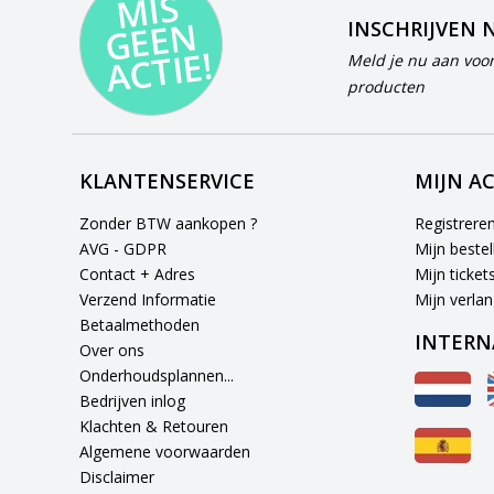
MI
S
G
E
E
A
C
TI
N
INSCHRIJVEN 
E!
Meld je nu aan voor
producten
KLANTENSERVICE
MIJN A
Zonder BTW aankopen ?
Registrere
AVG - GDPR
Mijn bestel
Contact + Adres
Mijn ticket
Verzend Informatie
Mijn verlang
Betaalmethoden
INTERN
Over ons
Onderhoudsplannen...
Bedrijven inlog
Klachten & Retouren
Algemene voorwaarden
Disclaimer