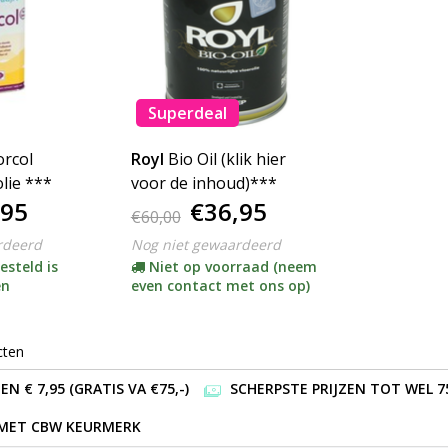
Superdeal
orcol
Royl
Bio Oil (klik hier
lie ***
voor de inhoud)***
,95
€36,95
€60,00
rdeerd
Nog niet gewaardeerd
esteld is
Niet op voorraad (neem
en
even contact met ons op)
cten
 € 7,95 (GRATIS VA €75,-)
SCHERPSTE PRIJZEN TOT WEL 7
 MET CBW KEURMERK