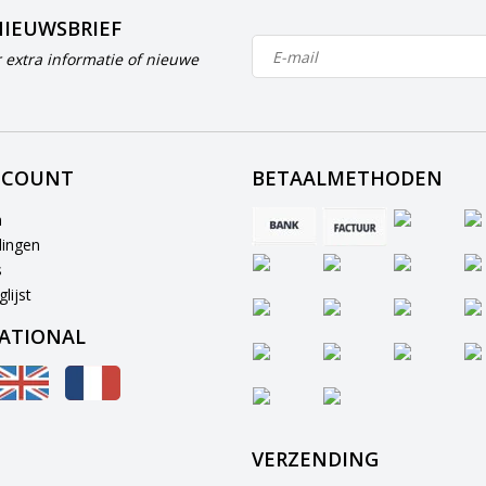
NIEUWSBRIEF
 extra informatie of nieuwe
CCOUNT
BETAALMETHODEN
n
lingen
s
lijst
ATIONAL
VERZENDING