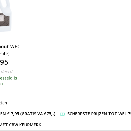
hout
WPC
ite)
,95
d)
rdeerd
esteld is
en
cten
 € 7,95 (GRATIS VA €75,-)
SCHERPSTE PRIJZEN TOT WEL 7
 MET CBW KEURMERK