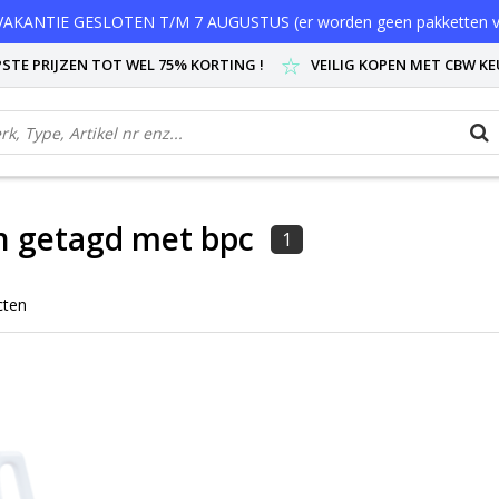
AKANTIE GESLOTEN T/M 7 AUGUSTUS (er worden geen pakketten v
STE PRIJZEN TOT WEL 75% KORTING !
VEILIG KOPEN MET CBW K
n getagd met bpc
1
cten