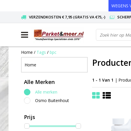
WEGENS V
VERZENDKOSTEN € 7,95 (GRATIS VA €75,-)
SCHERP
Home
/
Tags
/
bpc
Producte
Home
1 - 1 Van 1
| Produ
Alle Merken
Alle merken
Osmo Buitenhout
Prijs