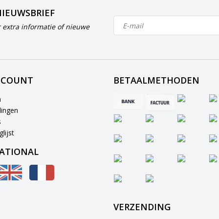
NIEUWSBRIEF
 extra informatie of nieuwe
CCOUNT
BETAALMETHODEN
n
lingen
s
lijst
ATIONAL
VERZENDING