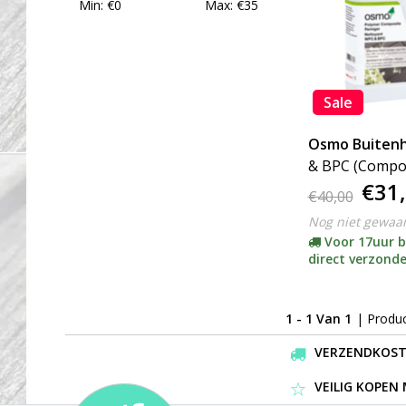
Min: €
0
Max: €
35
Sale
Osmo Buiten
& BPC (Compos
€31
Reiniger 8021 (klik hier
€40,00
voor de inhou
Nog niet gewaa
Voor 17uur b
direct verzond
1 - 1 Van 1
| Produ
VERZENDKOSTEN
VEILIG KOPEN