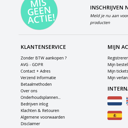
MI
S
G
E
E
A
C
TI
N
INSCHRIJVEN 
E!
Meld je nu aan voor
producten
KLANTENSERVICE
MIJN A
Zonder BTW aankopen ?
Registrere
AVG - GDPR
Mijn bestel
Contact + Adres
Mijn ticket
Verzend Informatie
Mijn verlang
Betaalmethoden
INTERN
Over ons
Onderhoudsplannen...
Bedrijven inlog
Klachten & Retouren
Algemene voorwaarden
Disclaimer