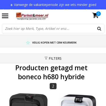
☀️ Vanwege de vakantieperiode zijn we iets minder goed
bereikbaar en kan je bestelling tot 1 werkdag extra onderweg zijn.
0
Bedankt voor je begrip!
VERZENDKOSTEN € 7,95 (GRATIS VA €75,-)
SCHERPSTE PRIJZEN TOT WEL 75% KORTING !
VEILIG KOPEN MET CBW KEURMERK
FILTERS
Producten getagd met
boneco h680 hybride
2