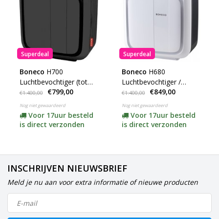
Superdeal
Superdeal
Boneco
H700
Boneco
H680
Luchtbevochtiger (tot
Luchtbevochtiger /
€799,00
€849,00
150m2)
Luchtwasser (tot
€1.400,00
€1.400,00
300m3) ***op=op
Nog niet gewaardeerd
Nog niet gewaardeerd
Voor 17uur besteld
Voor 17uur besteld
is direct verzonden
is direct verzonden
INSCHRIJVEN NIEUWSBRIEF
Meld je nu aan voor extra informatie of nieuwe producten