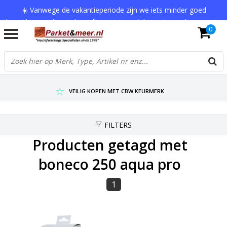
☀️ Vanwege de vakantieperiode zijn we iets minder goed
bereikbaar en kan je bestelling tot 1 werkdag extra onderweg zijn.
0
Bedankt voor je begrip!
VERZENDKOSTEN € 7,95 (GRATIS VA €75,-)
SCHERPSTE PRIJZEN TOT WEL 75% KORTING !
VEILIG KOPEN MET CBW KEURMERK
FILTERS
Producten getagd met
boneco 250 aqua pro
1