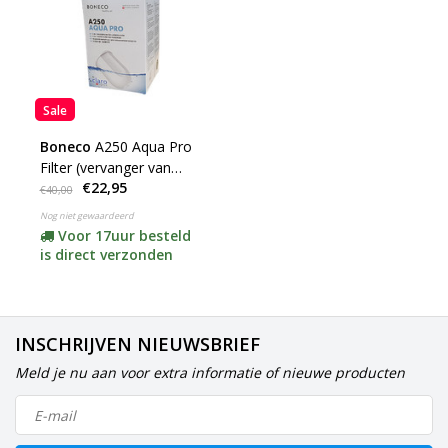
Sale
Boneco
A250 Aqua Pro
Filter (vervanger van
€22,95
7531 + 7533)
€40,00
Nog niet gewaardeerd
Voor 17uur besteld
is direct verzonden
INSCHRIJVEN NIEUWSBRIEF
Meld je nu aan voor extra informatie of nieuwe producten