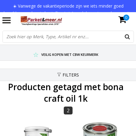
☀️ Vanwege de vakantieperiode zijn we iets minder goed
bereikbaar en kan je bestelling tot 1 werkdag extra onderweg zijn.
0
Bedankt voor je begrip!
VERZENDKOSTEN € 7,95 (GRATIS VA €75,-)
SCHERPSTE PRIJZEN TOT WEL 75% KORTING !
VEILIG KOPEN MET CBW KEURMERK
FILTERS
Producten getagd met bona
craft oil 1k
2