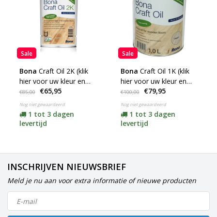
Sale
Sale
Bona
Craft Oil 2K (klik
Bona
Craft Oil 1K (klik
hier voor uw kleur en
hier voor uw kleur en
€65,95
€79,95
inhoud)
inhoud)
€85,00
€100,00
Nog niet gewaardeerd
Nog niet gewaardeerd
1 tot 3 dagen
1 tot 3 dagen
levertijd
levertijd
INSCHRIJVEN NIEUWSBRIEF
Meld je nu aan voor extra informatie of nieuwe producten