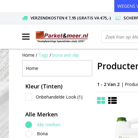
WEGENS V
VERZENDKOSTEN € 7,95 (GRATIS VA €75,-)
SCHERP
Home
/
Tags
/
bona anti slip
Producten
Home
1 - 2 Van 2
| Produ
Kleur (Tinten)
Onbehandelde Look
(1)
Alle Merken
Alle merken
Bona