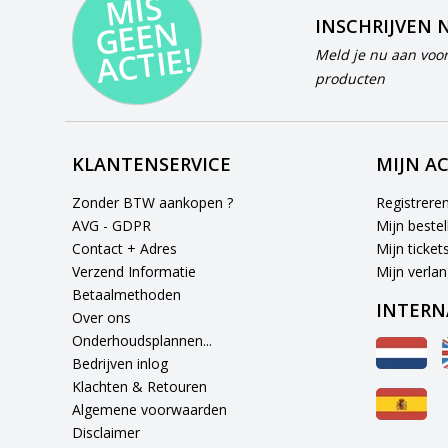
MI
S
G
E
E
A
C
TI
N
INSCHRIJVEN 
E!
Meld je nu aan voor
producten
KLANTENSERVICE
MIJN A
Zonder BTW aankopen ?
Registrere
AVG - GDPR
Mijn bestel
Contact + Adres
Mijn ticket
Verzend Informatie
Mijn verlang
Betaalmethoden
INTERN
Over ons
Onderhoudsplannen...
Bedrijven inlog
Klachten & Retouren
Algemene voorwaarden
Disclaimer