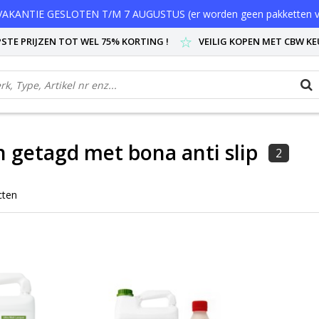
AKANTIE GESLOTEN T/M 7 AUGUSTUS (er worden geen pakketten v
STE PRIJZEN TOT WEL 75% KORTING !
VEILIG KOPEN MET CBW K
 getagd met bona anti slip
2
cten