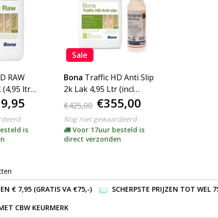
Sale
 HD RAW
Bona
Traffic HD Anti Slip
 (4,95 ltr
2k Lak 4,95 Ltr (incl
9,95
€355,00
harder)
€425,00
rdeerd
Nog niet gewaardeerd
esteld is
Voor 17uur besteld is
en
direct verzonden
cten
 € 7,95 (GRATIS VA €75,-)
SCHERPSTE PRIJZEN TOT WEL 7
 MET CBW KEURMERK