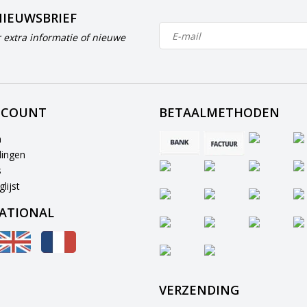
NIEUWSBRIEF
 extra informatie of nieuwe
CCOUNT
BETAALMETHODEN
n
lingen
s
lijst
ATIONAL
VERZENDING