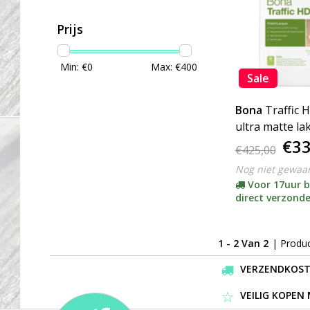
Prijs
Min: €
0
Max: €
400
Sale
Bona
Traffic
ultra matte lak
€33
incl harder)
€425,00
Nog niet gewaa
Voor 17uur b
direct verzond
1 - 2 Van 2
| Produ
VERZENDKOSTEN
VEILIG KOPEN