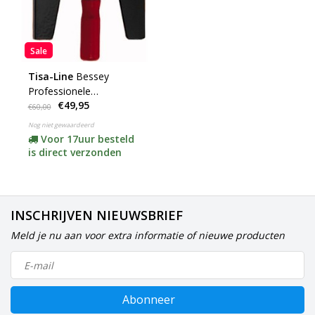
Sale
Tisa-Line
Bessey
Professionele
€49,95
afstandhouder
€60,00
Nog niet gewaardeerd
Voor 17uur besteld
is direct verzonden
INSCHRIJVEN NIEUWSBRIEF
Meld je nu aan voor extra informatie of nieuwe producten
Abonneer