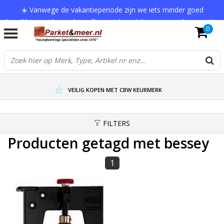
☀️ Vanwege de vakantieperiode zijn we iets minder goed
bereikbaar en kan je bestelling tot 1 werkdag extra onderweg zijn.
0
Bedankt voor je begrip!
VERZENDKOSTEN € 7,95 (GRATIS VA €75,-)
SCHERPSTE PRIJZEN TOT WEL 75% KORTING !
VEILIG KOPEN MET CBW KEURMERK
FILTERS
Producten getagd met bessey
1