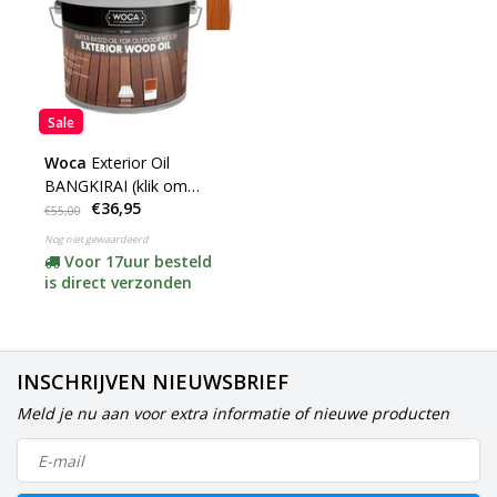
Sale
Woca
Exterior Oil
BANGKIRAI (klik om
€36,95
inhoud te kiezen)
€55,00
Nog niet gewaardeerd
Voor 17uur besteld
is direct verzonden
INSCHRIJVEN NIEUWSBRIEF
Meld je nu aan voor extra informatie of nieuwe producten