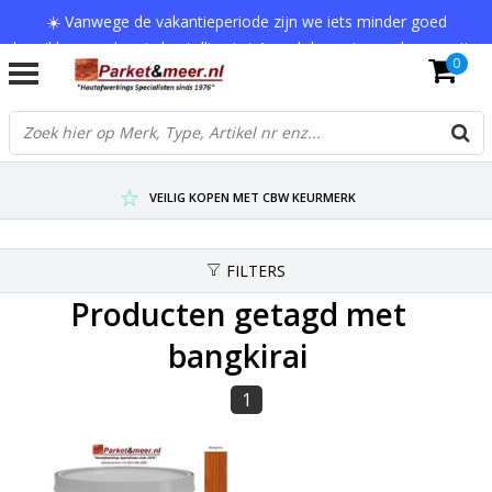
☀️ Vanwege de vakantieperiode zijn we iets minder goed
bereikbaar en kan je bestelling tot 1 werkdag extra onderweg zijn.
0
Bedankt voor je begrip!
VERZENDKOSTEN € 7,95 (GRATIS VA €75,-)
SCHERPSTE PRIJZEN TOT WEL 75% KORTING !
VEILIG KOPEN MET CBW KEURMERK
FILTERS
Producten getagd met
bangkirai
1