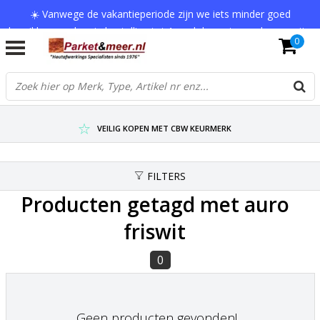
☀️ Vanwege de vakantieperiode zijn we iets minder goed
bereikbaar en kan je bestelling tot 1 werkdag extra onderweg zijn.
0
Bedankt voor je begrip!
VERZENDKOSTEN € 7,95 (GRATIS VA €75,-)
SCHERPSTE PRIJZEN TOT WEL 75% KORTING !
VEILIG KOPEN MET CBW KEURMERK
FILTERS
Producten getagd met auro
friswit
0
Geen producten gevonden!...