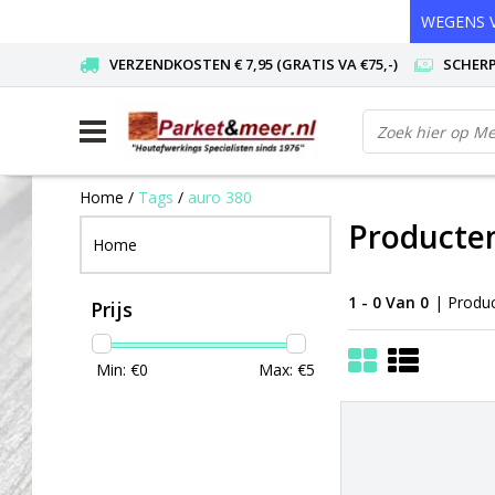
WEGENS V
VERZENDKOSTEN € 7,95 (GRATIS VA €75,-)
SCHERP
Home
/
Tags
/
auro 380
Producte
Home
1 - 0 Van 0
| Produ
Prijs
Min: €
0
Max: €
5