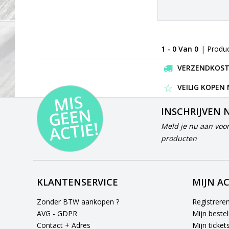
1 - 0 Van 0
| Produ
VERZENDKOSTEN
VEILIG KOPEN
MI
S
G
E
E
A
C
TI
N
INSCHRIJVEN 
E!
Meld je nu aan voor
producten
KLANTENSERVICE
MIJN A
Zonder BTW aankopen ?
Registrere
AVG - GDPR
Mijn bestel
Contact + Adres
Mijn ticket