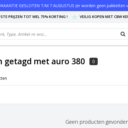
AKANTIE GESLOTEN T/M 7 AUGUSTUS (er worden geen pakketten v
STE PRIJZEN TOT WEL 75% KORTING !
VEILIG KOPEN MET CBW K
n getagd met auro 380
0
cten
Geen producten gevonden!.