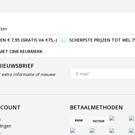
cten
 € 7,95 (GRATIS VA €75,-)
SCHERPSTE PRIJZEN TOT WEL 7
 MET CBW KEURMERK
NIEUWSBRIEF
 extra informatie of nieuwe
CCOUNT
BETAALMETHODEN
n
lingen
s