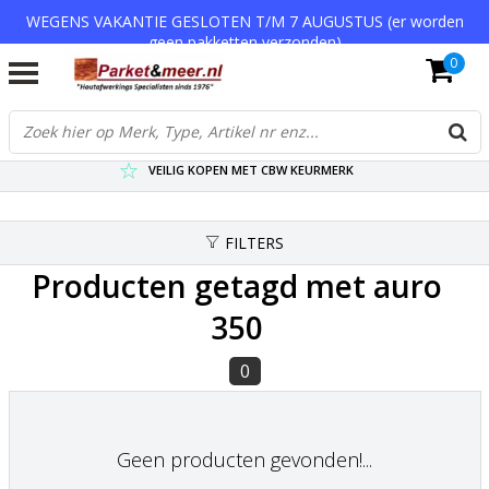
WEGENS VAKANTIE GESLOTEN T/M 7 AUGUSTUS (er worden
geen pakketten verzonden)
0
VERZENDKOSTEN € 7,95 (GRATIS VA €75,-)
SCHERPSTE PRIJZEN TOT WEL 75% KORTING !
VEILIG KOPEN MET CBW KEURMERK
FILTERS
Producten getagd met auro
350
0
Geen producten gevonden!...