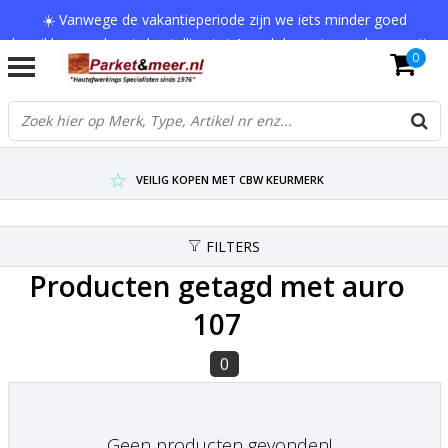
☀️ Vanwege de vakantieperiode zijn we iets minder goed
bereikbaar en kan je bestelling tot 1 werkdag extra onderweg zijn.
0
Bedankt voor je begrip!
VERZENDKOSTEN € 7,95 (GRATIS VA €75,-)
SCHERPSTE PRIJZEN TOT WEL 75% KORTING !
VEILIG KOPEN MET CBW KEURMERK
FILTERS
Producten getagd met auro
107
0
Geen producten gevonden!...