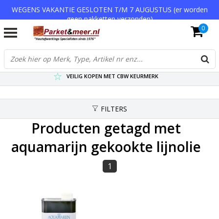
WEGENS VAKANTIE GESLOTEN T/M 7 AUGUSTUS (er worden
geen pakketten verzonden)
0
VERZENDKOSTEN € 7,95 (GRATIS VA €75,-)
SCHERPSTE PRIJZEN TOT WEL 75% KORTING !
VEILIG KOPEN MET CBW KEURMERK
FILTERS
Producten getagd met
aquamarijn gekookte lijnolie
1