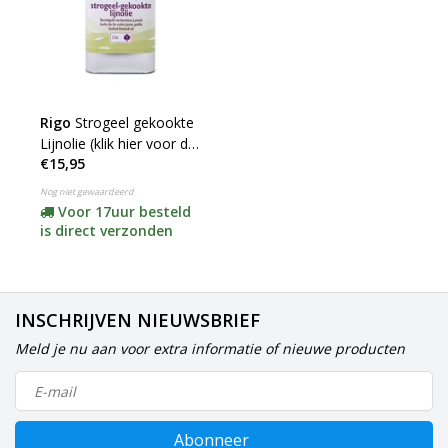
Rigo
Strogeel gekookte
Lijnolie (klik hier voor de
€15,95
inhoud)
Nog niet gewaardeerd
Voor 17uur besteld
is direct verzonden
INSCHRIJVEN NIEUWSBRIEF
Meld je nu aan voor extra informatie of nieuwe producten
Abonneer