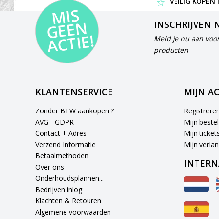
VEILIG KOPEN
MI
S
G
E
E
A
C
TI
N
INSCHRIJVEN 
E!
Meld je nu aan voor
producten
KLANTENSERVICE
MIJN A
Zonder BTW aankopen ?
Registrere
AVG - GDPR
Mijn bestel
Contact + Adres
Mijn ticket
Verzend Informatie
Mijn verlang
Betaalmethoden
INTERN
Over ons
Onderhoudsplannen...
Bedrijven inlog
Klachten & Retouren
Algemene voorwaarden