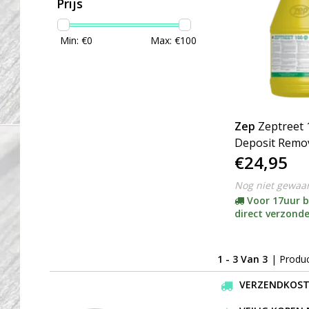
Prijs
Min: €
0
Max: €
100
Zep
Zeptreet 
Deposit Remov
€24,95
Verwijderaar) (
Nog niet gewaa
Voor 17uur b
direct verzond
1 - 3 Van 3
| Produ
VERZENDKOSTEN