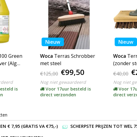
Nieuw
Nieuw
100 Green
Woca
Terras Schrobber
Woca
Ter
er (Alg
met steel
(zonder st
€99,50
€
1 en 5 ltr)
€125,00
€40,00
rdeerd
Nog niet gewaardeerd
Nog niet g
esteld is
Voor 17uur besteld is
Voor 17u
en
direct verzonden
direct ver
cten
 € 7,95 (GRATIS VA €75,-)
SCHERPSTE PRIJZEN TOT WEL 7