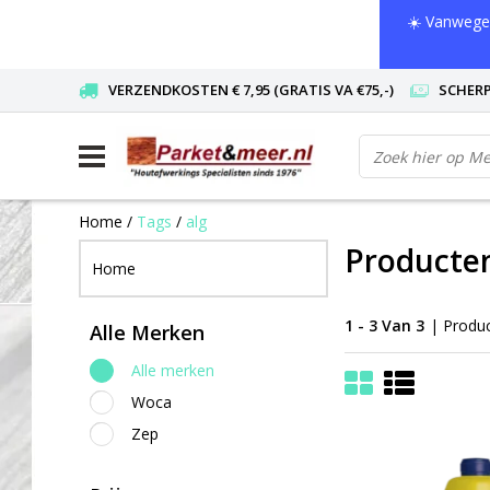
☀️ Vanwege 
VERZENDKOSTEN € 7,95 (GRATIS VA €75,-)
SCHERP
Home
/
Tags
/
alg
Producten
Home
1 - 3 Van 3
| Produ
Alle Merken
Alle merken
Woca
Zep