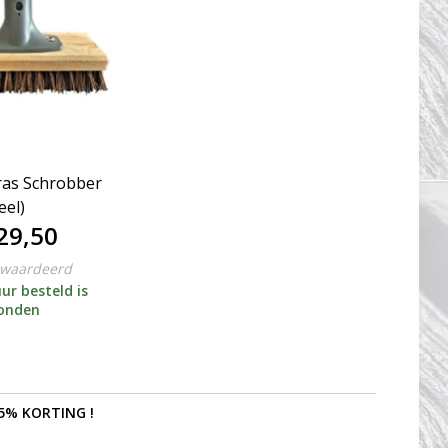
ras Schrobber
eel)
29,50
ewaardeerd
ur besteld is
zonden
5% KORTING !