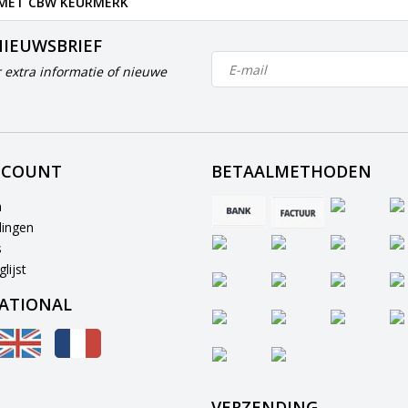
 MET CBW KEURMERK
NIEUWSBRIEF
 extra informatie of nieuwe
CCOUNT
BETAALMETHODEN
n
lingen
s
lijst
ATIONAL
VERZENDING