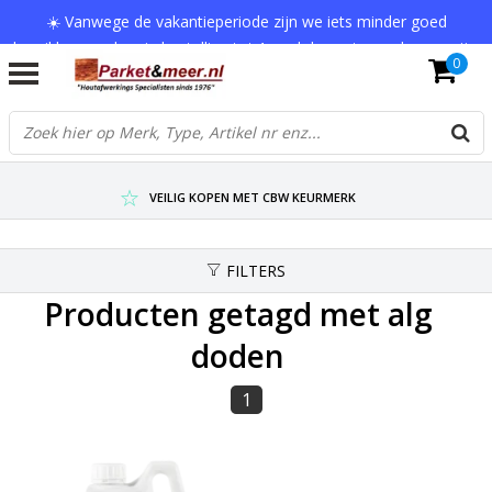
☀️ Vanwege de vakantieperiode zijn we iets minder goed
bereikbaar en kan je bestelling tot 1 werkdag extra onderweg zijn.
0
Bedankt voor je begrip!
VERZENDKOSTEN € 7,95 (GRATIS VA €75,-)
SCHERPSTE PRIJZEN TOT WEL 75% KORTING !
VEILIG KOPEN MET CBW KEURMERK
FILTERS
Producten getagd met alg
doden
1