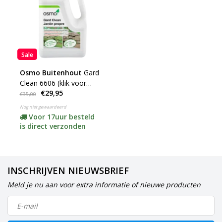
Sale
Osmo Buitenhout
Gard
Clean 6606 (klik voor
€29,95
inhoud)
€35,00
Nog niet gewaardeerd
Voor 17uur besteld
is direct verzonden
INSCHRIJVEN NIEUWSBRIEF
Meld je nu aan voor extra informatie of nieuwe producten