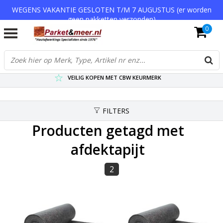
WEGENS VAKANTIE GESLOTEN T/M 7 AUGUSTUS (er worden
geen pakketten verzonden)
0
VERZENDKOSTEN € 7,95 (GRATIS VA €75,-)
SCHERPSTE PRIJZEN TOT WEL 75% KORTING !
VEILIG KOPEN MET CBW KEURMERK
FILTERS
Producten getagd met
afdektapijt
2