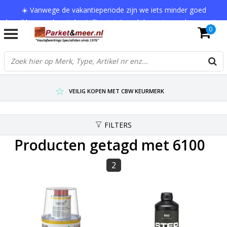
☀️ Vanwege de vakantieperiode zijn we iets minder goed
bereikbaar en kan je bestelling tot 1 werkdag extra onderweg zijn.
0
Bedankt voor je begrip!
VERZENDKOSTEN € 7,95 (GRATIS VA €75,-)
SCHERPSTE PRIJZEN TOT WEL 75% KORTING !
VEILIG KOPEN MET CBW KEURMERK
FILTERS
Producten getagd met 6100
2