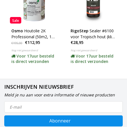
Sale
Osmo
Houtolie 2K
RigoStep
Sealer #6100
Professional (50m2, 1
voor Tropisch hout (klik
€112,95
€28,95
Laag en VOC Vrij !)
hier voor de inhoud)
€195,00
Nog niet gewaardeerd
Nog niet gewaardeerd
Voor 17uur besteld
Voor 17uur besteld
is direct verzonden
is direct verzonden
INSCHRIJVEN NIEUWSBRIEF
Meld je nu aan voor extra informatie of nieuwe producten
Abonneer