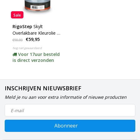
Sale
RigoStep
Skylt
Overlakbare Kleurolie 2K
€59,95
(klik hier voor de kleur)
€90,00
Nog niet gewaardeerd
Voor 17uur besteld
is direct verzonden
INSCHRIJVEN NIEUWSBRIEF
Meld je nu aan voor extra informatie of nieuwe producten
Abonneer