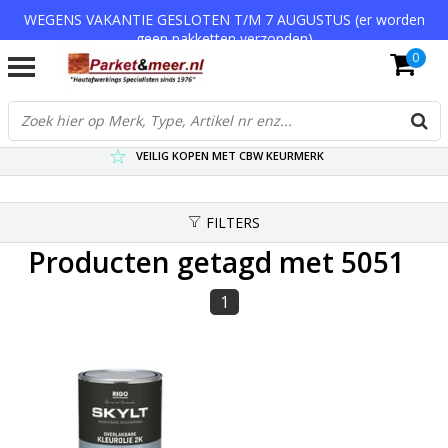
WEGENS VAKANTIE GESLOTEN T/M 7 AUGUSTUS (er worden
geen pakketten verzonden)
0
VERZENDKOSTEN € 7,95 (GRATIS VA €75,-)
SCHERPSTE PRIJZEN TOT WEL 75% KORTING !
VEILIG KOPEN MET CBW KEURMERK
FILTERS
Producten getagd met 5051
1