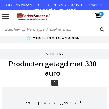
WEGENS VAKANTIE GESLOTEN T/M 7 AUGUSTUS (er worden
geen pakketten verzonden)
0
VERZENDKOSTEN € 7,95 (GRATIS VA €75,-)
SCHERPSTE PRIJZEN TOT WEL 75% KORTING !
VEILIG KOPEN MET CBW KEURMERK
FILTERS
Producten getagd met 330
auro
0
Geen producten gevonden!...