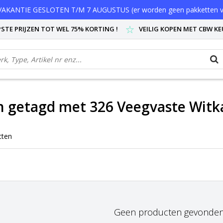
AKANTIE GESLOTEN T/M 7 AUGUSTUS (er worden geen pakketten v
STE PRIJZEN TOT WEL 75% KORTING !
VEILIG KOPEN MET CBW K
 getagd met 326 Veegvaste Witk
cten
Geen producten gevonden!.