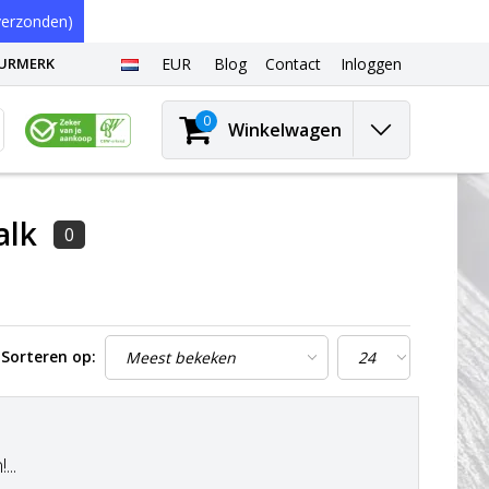
erzonden)
EURMERK
EUR
Blog
Contact
Inloggen
0
Winkelwagen
alk
0
Sorteren op:
..