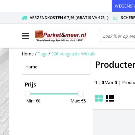
WEGENS V
VERZENDKOSTEN € 7,95 (GRATIS VA €75,-)
SCHERP
Home
/
Tags
/
326 Veegvaste Witkalk
Producten
Home
1 - 0 Van 0
| Produ
Prijs
Min: €
0
Max: €
5