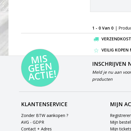
1 - 0 Van 0
| Produ
VERZENDKOSTEN
VEILIG KOPEN
MI
S
G
E
E
A
C
TI
N
INSCHRIJVEN 
E!
Meld je nu aan voor
producten
KLANTENSERVICE
MIJN A
Zonder BTW aankopen ?
Registrere
AVG - GDPR
Mijn bestel
Contact + Adres
Mijn ticket