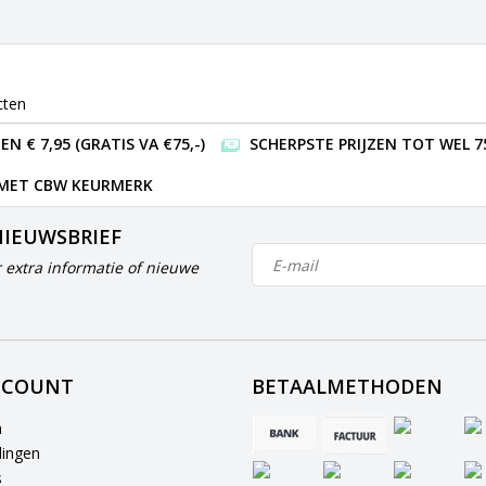
cten
 € 7,95 (GRATIS VA €75,-)
SCHERPSTE PRIJZEN TOT WEL 7
 MET CBW KEURMERK
NIEUWSBRIEF
 extra informatie of nieuwe
CCOUNT
BETAALMETHODEN
n
lingen
s