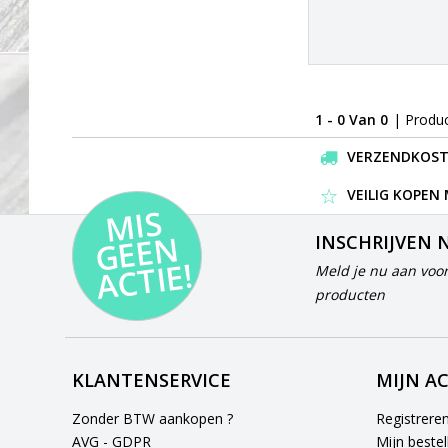
1 - 0 Van 0
| Produ
VERZENDKOSTEN
VEILIG KOPEN
MI
S
G
E
E
A
C
TI
N
INSCHRIJVEN 
E!
Meld je nu aan voor
producten
KLANTENSERVICE
MIJN A
Zonder BTW aankopen ?
Registrere
AVG - GDPR
Mijn bestel