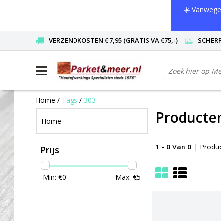
☀️ Vanwege 
VERZENDKOSTEN € 7,95 (GRATIS VA €75,-)
SCHERP
Home
/
Tags
/
303
Producte
Home
1 - 0 Van 0
| Produ
Prijs
Min: €
0
Max: €
5