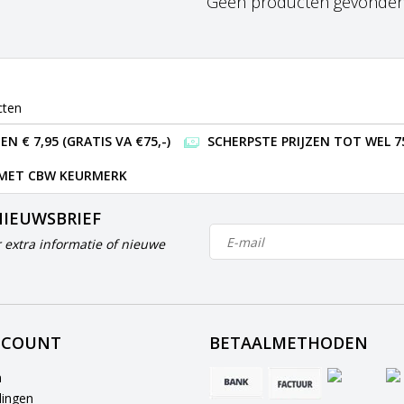
Geen producten gevonden!.
cten
 € 7,95 (GRATIS VA €75,-)
SCHERPSTE PRIJZEN TOT WEL 7
 MET CBW KEURMERK
NIEUWSBRIEF
 extra informatie of nieuwe
CCOUNT
BETAALMETHODEN
n
lingen