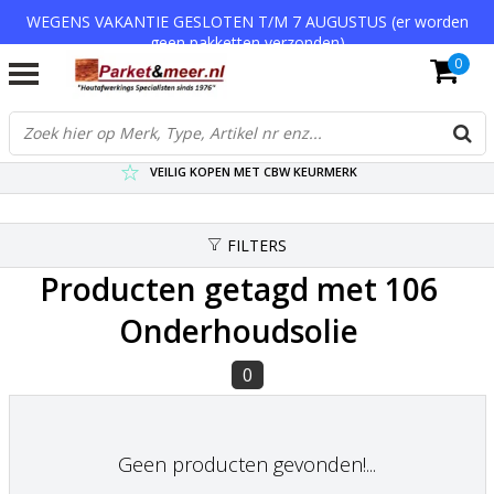
WEGENS VAKANTIE GESLOTEN T/M 7 AUGUSTUS (er worden
geen pakketten verzonden)
0
VERZENDKOSTEN € 7,95 (GRATIS VA €75,-)
SCHERPSTE PRIJZEN TOT WEL 75% KORTING !
VEILIG KOPEN MET CBW KEURMERK
FILTERS
Producten getagd met 106
Onderhoudsolie
0
Geen producten gevonden!...