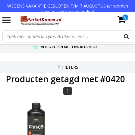
WEGENS VAKANTIE GESLOTEN T/M 7 AUGUSTUS (er worden
geen pakketten verzonden)
0
VERZENDKOSTEN € 7,95 (GRATIS VA €75,-)
SCHERPSTE PRIJZEN TOT WEL 75% KORTING !
VEILIG KOPEN MET CBW KEURMERK
FILTERS
Producten getagd met #0420
1