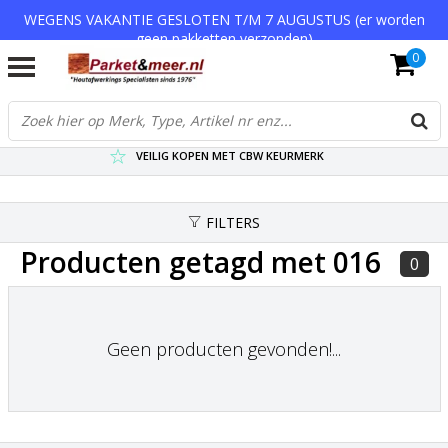
WEGENS VAKANTIE GESLOTEN T/M 7 AUGUSTUS (er worden
geen pakketten verzonden)
0
VERZENDKOSTEN € 7,95 (GRATIS VA €75,-)
SCHERPSTE PRIJZEN TOT WEL 75% KORTING !
VEILIG KOPEN MET CBW KEURMERK
FILTERS
Producten getagd met 016
0
Geen producten gevonden!...