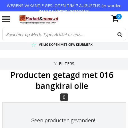
WEGENS VAKANTIE GESLOTEN T/M 7 AUGUSTUS (er worden
geen pakketten verzonden)
0
VERZENDKOSTEN € 7,95 (GRATIS VA €75,-)
SCHERPSTE PRIJZEN TOT WEL 75% KORTING !
VEILIG KOPEN MET CBW KEURMERK
FILTERS
Producten getagd met 016
bangkirai olie
0
Geen producten gevonden!...