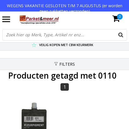
WEGENS VAKANTIE GESLOTEN T/M 7 AUGUSTUS (er worden
geen pakketten verzonden)
0
VERZENDKOSTEN € 7,95 (GRATIS VA €75,-)
SCHERPSTE PRIJZEN TOT WEL 75% KORTING !
VEILIG KOPEN MET CBW KEURMERK
FILTERS
Producten getagd met 0110
1