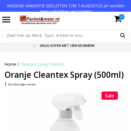
WEGENS VAKANTIE GESLOTEN T/M 7 AUGUSTUS (er worden
geen pakketten verzonden)
0
VERZENDKOSTEN € 7,95 (GRATIS VA €75,-)
SCHERPSTE PRIJZEN TOT WEL 75% KORTING !
VEILIG KOPEN MET CBW KEURMERK
Home
/
Cleantex Spray (500ml)
Oranje Cleantex Spray (500ml)
|
Schrijf je eigen review
Sale