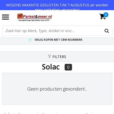
WEGENS VAKANTIE GESLOTEN T/M 7 AUGUSTUS (er worden
geen pakketten verzonden)
0
VERZENDKOSTEN € 7,95 (GRATIS VA €75,-)
SCHERPSTE PRIJZEN TOT WEL 75% KORTING !
VEILIG KOPEN MET CBW KEURMERK
FILTERS
Solac
0
Geen producten gevonden!...