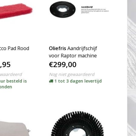
cco Pad Rood
Oliefris
Aandrijfschijf
voor Raptor machine
,95
€299,00
ewaardeerd
Nog niet gewaardeerd
ur besteld is
1 tot 3 dagen levertijd
zonden