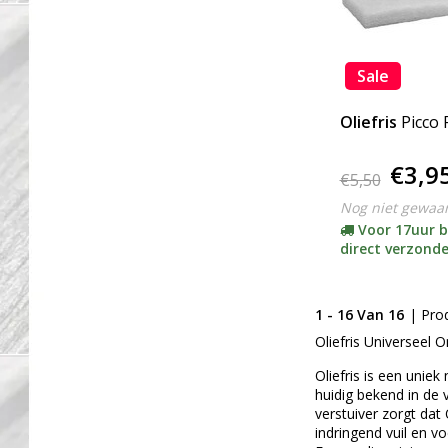
Sale
Oliefris
Picco
€3,9
€5,50
Nog niet gewaa
Voor 17uur b
direct verzond
1 - 16 Van 16
| Pro
Oliefris Universeel
Oliefris is een unie
huidig bekend in de 
verstuiver zorgt dat
indringend vuil en vo