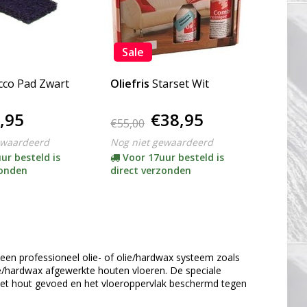
Sale
cco Pad Zwart
Oliefris
Starset Wit
,95
€38,95
€55,00
ewaardeerd
Nog niet gewaardeerd
ur besteld is
Voor 17uur besteld is
zonden
direct verzonden
 een professioneel olie- of olie/hardwax systeem zoals
olie/hardwax afgewerkte houten vloeren. De speciale
t het hout gevoed en het vloeroppervlak beschermd tegen