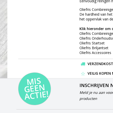
Eenvoudig reinigen m
Oliefris Combireinig
De hardheid van het 
het oppervlak van de
Klik hieronder om d
Oliefris Combireinige
Oliefris Onderhoudso
Oliefris Startset
Oliefris Briljantset
Oliefris Accessoires
VERZENDKOSTEN
VEILIG KOPEN
MI
S
G
E
E
A
C
TI
N
INSCHRIJVEN 
E!
Meld je nu aan voor
producten