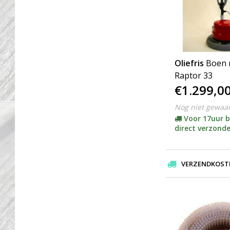
Oliefris
Boen 
Raptor 33
€1.299,0
Nog niet gewaa
Voor 17uur b
direct verzond
VERZENDKOSTEN