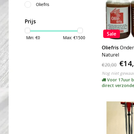
Oliefris
Prijs
Sale
Min: €
0
Max: €
1500
Oliefris
Onder
Naturel
€14
€20,00
Nog niet gewaa
Voor 17uur b
direct verzond