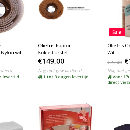
Sale
r
Oliefris
Raptor
Oliefris
O
 Nylon wit
Kokosborstel
Wit
€149,00
€
€23,00
rdeerd
Nog niet gewaardeerd
Nog niet g
 levertijd
1 tot 3 dagen levertijd
Voor 17u
direct ver