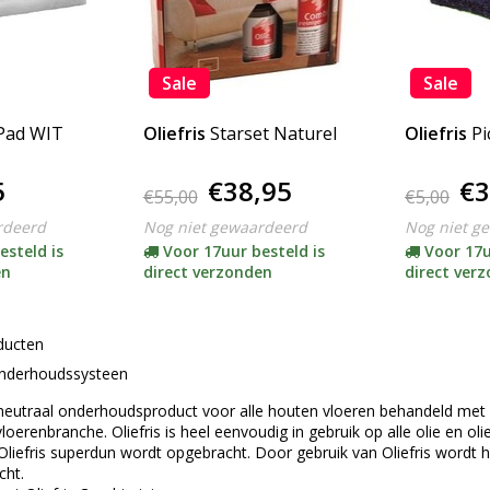
Sale
Sale
 Pad WIT
Oliefris
Starset Naturel
Oliefris
Pi
5
€38,95
€3
€55,00
€5,00
rdeerd
Nog niet gewaardeerd
Nog niet g
esteld is
Voor 17uur besteld is
Voor 17u
en
direct verzonden
direct ver
ducten
 Onderhoudssysteen
k neutraal onderhoudsproduct voor alle houten vloeren behandeld met
vloerenbranche. Oliefris is heel eenvoudig in gebruik op alle olie en 
 Oliefris superdun wordt opgebracht. Door gebruik van Oliefris word
cht.