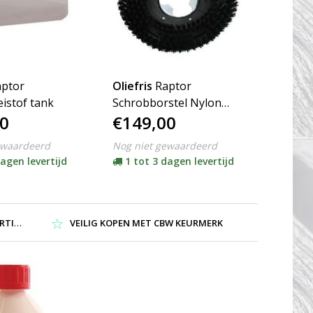
aptor
Oliefris
Raptor
istof tank
Schrobborstel Nylon
0
€149,00
Zwart
ewaardeerd
Nog niet gewaardeerd
dagen levertijd
1 tot 3 dagen levertijd
NG !
VEILIG KOPEN MET CBW KEURMERK