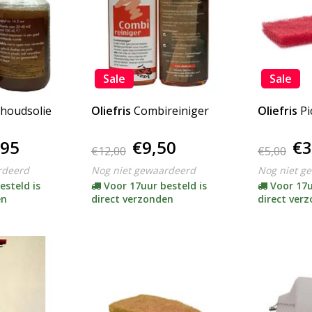
Sale
Sale
houdsolie
Oliefris
Combireiniger
Oliefris
Pi
,95
€9,50
€3
€12,00
€5,00
rdeerd
Nog niet gewaardeerd
Nog niet g
esteld is
Voor 17uur besteld is
Voor 17u
en
direct verzonden
direct ver