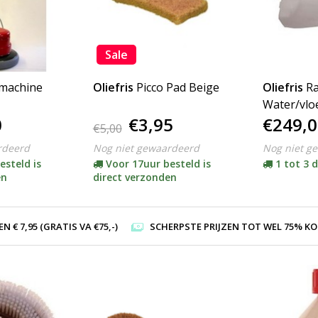
Sale
machine
Oliefris
Picco Pad Beige
Oliefris
R
Water/vloe
0
€3,95
€249,0
€5,00
rdeerd
Nog niet gewaardeerd
Nog niet g
esteld is
Voor 17uur besteld is
1 tot 3 
en
direct verzonden
 € 7,95 (GRATIS VA €75,-)
SCHERPSTE PRIJZEN TOT WEL 75% KORTI