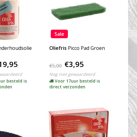
Sale
nderhoudsolie
Oliefris
Picco Pad Groen
19,95
€3,95
€5,00
ewaardeerd
Nog niet gewaardeerd
ur besteld is
Voor 17uur besteld is
zonden
direct verzonden