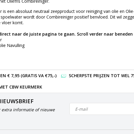
et Oliefris Combireiniger.
er is een absoluut neutraal zeepproduct voor reiniging van olie en Ol
spoelwater wordt door Combireiniger positief benvloed. Dit wil zegge
 vloer komt.
irect naar de juiste pagina te gaan. Scroll verder naar beneden 
r
lie Navulling
 € 7,95 (GRATIS VA €75,-)
SCHERPSTE PRIJZEN TOT WEL 7
 MET CBW KEURMERK
NIEUWSBRIEF
 extra informatie of nieuwe