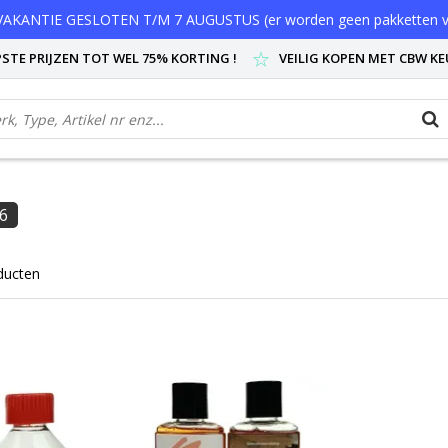
AKANTIE GESLOTEN T/M 7 AUGUSTUS (er worden geen pakketten v
STE PRIJZEN TOT WEL 75% KORTING !
VEILIG KOPEN MET CBW K
6
ducten