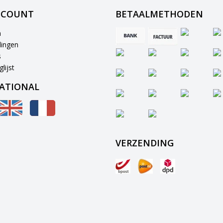
CCOUNT
BETAALMETHODEN
n
lingen
s
lijst
ATIONAL
VERZENDING