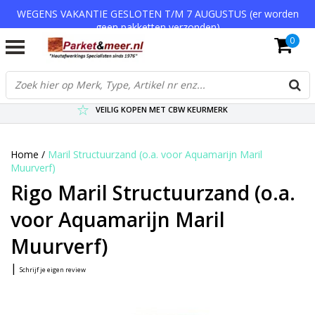
WEGENS VAKANTIE GESLOTEN T/M 7 AUGUSTUS (er worden
geen pakketten verzonden)
0
VERZENDKOSTEN € 7,95 (GRATIS VA €75,-)
SCHERPSTE PRIJZEN TOT WEL 75% KORTING !
VEILIG KOPEN MET CBW KEURMERK
Home
/
Maril Structuurzand (o.a. voor Aquamarijn Maril
Muurverf)
Rigo Maril Structuurzand (o.a.
voor Aquamarijn Maril
Muurverf)
|
Schrijf je eigen review