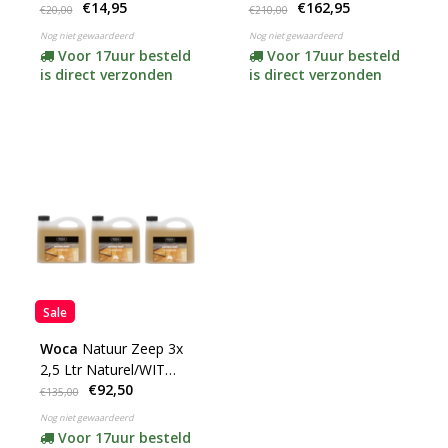
€14,95
€162,95
€20,00
€210,00
Nog niet gewaardeerd
Nog niet gewaardeerd
Voor 17uur besteld
Voor 17uur besteld
is direct verzonden
is direct verzonden
Sale
Woca
Natuur Zeep 3x
2,5 Ltr Naturel/WIT
€92,50
ACTIE
€135,00
Nog niet gewaardeerd
Voor 17uur besteld