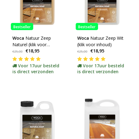
Bestseller
Bestseller
Woca
Natuur Zeep
Woca
Natuur Zeep Wit
Naturel (klik voor
(klik voor inhoud)
€18,95
€18,95
inhoud)
€25,00
€25,00
Voor 17uur besteld
Voor 17uur besteld
is direct verzonden
is direct verzonden