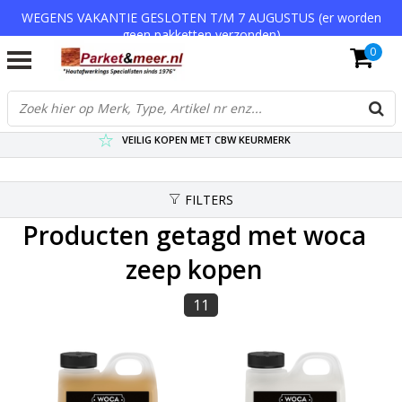
WEGENS VAKANTIE GESLOTEN T/M 7 AUGUSTUS (er worden
geen pakketten verzonden)
0
VERZENDKOSTEN € 7,95 (GRATIS VA €75,-)
SCHERPSTE PRIJZEN TOT WEL 75% KORTING !
VEILIG KOPEN MET CBW KEURMERK
FILTERS
Producten getagd met woca
zeep kopen
11