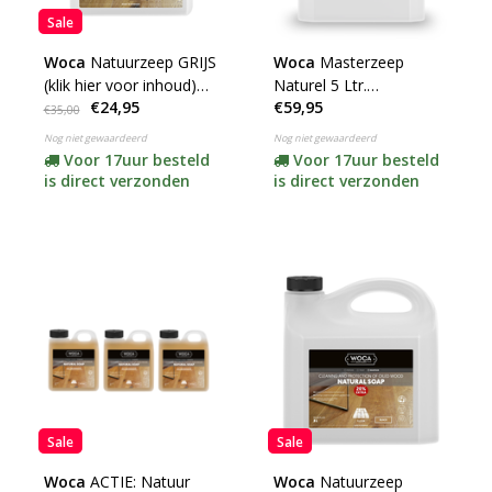
Sale
Woca
Natuurzeep GRIJS
Woca
Masterzeep
(klik hier voor inhoud)
Naturel 5 Ltr.
€24,95
€59,95
***
(Commercial Soap)
€35,00
Nog niet gewaardeerd
Nog niet gewaardeerd
Voor 17uur besteld
Voor 17uur besteld
is direct verzonden
is direct verzonden
Sale
Sale
Woca
ACTIE: Natuur
Woca
Natuurzeep