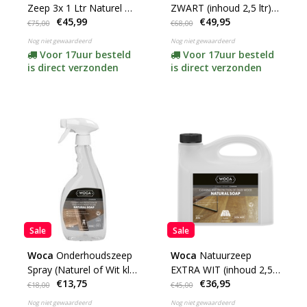
Zeep 3x 1 Ltr Naturel of
ZWART (inhoud 2,5 ltr)
€45,99
€49,95
WIT
**
€75,00
€68,00
Nog niet gewaardeerd
Nog niet gewaardeerd
Voor 17uur besteld
Voor 17uur besteld
is direct verzonden
is direct verzonden
Sale
Sale
Woca
Onderhoudszeep
Woca
Natuurzeep
Spray (Naturel of Wit klik
EXTRA WIT (inhoud 2,5
€13,75
€36,95
hier)
ltr)
€18,00
€45,00
Nog niet gewaardeerd
Nog niet gewaardeerd