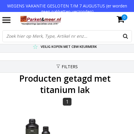
WEGENS VAKANTIE GESLOTEN T/M 7 AUGUSTUS (er worden
geen pakketten verzonden)
0
VERZENDKOSTEN € 7,95 (GRATIS VA €75,-)
SCHERPSTE PRIJZEN TOT WEL 75% KORTING !
VEILIG KOPEN MET CBW KEURMERK
FILTERS
Producten getagd met
titanium lak
1