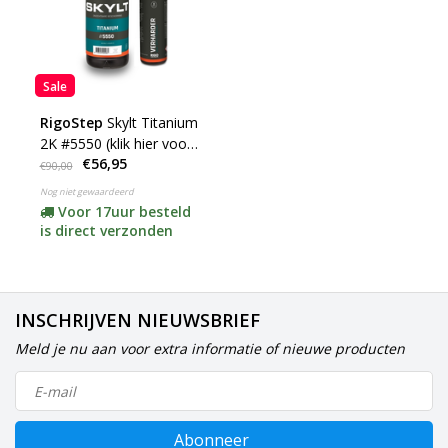
Sale
RigoStep
Skylt Titanium
2K #5550 (klik hier voor
€56,95
de inhoud)
€90,00
Nog niet gewaardeerd
Voor 17uur besteld
is direct verzonden
INSCHRIJVEN NIEUWSBRIEF
Meld je nu aan voor extra informatie of nieuwe producten
Abonneer