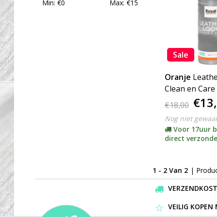
Min: €
0
Max: €
15
Sale
Oranje
Leathe
Clean en Care
€13
€18,00
Nog niet gewaa
Voor 17uur b
direct verzond
1 - 2 Van 2
| Produ
VERZENDKOSTEN
VEILIG KOPEN