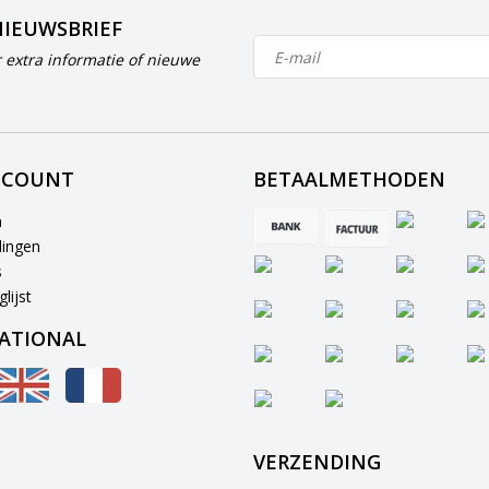
NIEUWSBRIEF
 extra informatie of nieuwe
CCOUNT
BETAALMETHODEN
n
lingen
s
lijst
ATIONAL
VERZENDING