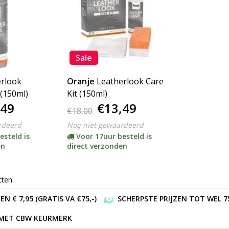
Sale
rlook
Oranje
Leatherlook Care
 (150ml)
Kit (150ml)
,49
€13,49
€18,00
rdeerd
Nog niet gewaardeerd
esteld is
Voor 17uur besteld is
en
direct verzonden
cten
 € 7,95 (GRATIS VA €75,-)
SCHERPSTE PRIJZEN TOT WEL 7
 MET CBW KEURMERK