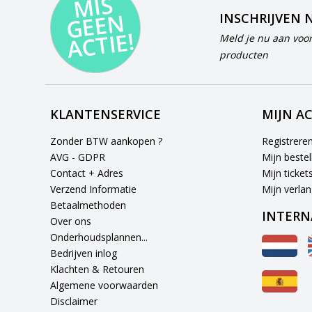
MI
S
G
E
E
A
C
TI
N
INSCHRIJVEN 
E!
Meld je nu aan voor
producten
KLANTENSERVICE
MIJN A
Zonder BTW aankopen ?
Registrere
AVG - GDPR
Mijn bestel
Contact + Adres
Mijn ticket
Verzend Informatie
Mijn verlang
Betaalmethoden
INTERN
Over ons
Onderhoudsplannen...
Bedrijven inlog
Klachten & Retouren
Algemene voorwaarden
Disclaimer