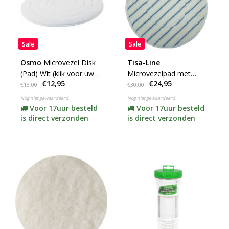
Sale
Sale
Osmo
Microvezel Disk
Tisa-Line
(Pad) Wit (klik voor uw
Microvezelpad met
€12,95
€24,95
maat)
blauwe streep
€18,00
€30,00
Nog niet gewaardeerd
Nog niet gewaardeerd
Voor 17uur besteld
Voor 17uur besteld
is direct verzonden
is direct verzonden