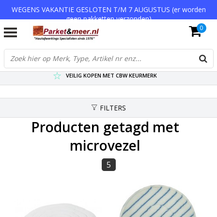
WEGENS VAKANTIE GESLOTEN T/M 7 AUGUSTUS (er worden
geen pakketten verzonden)
0
VERZENDKOSTEN € 7,95 (GRATIS VA €75,-)
SCHERPSTE PRIJZEN TOT WEL 75% KORTING !
VEILIG KOPEN MET CBW KEURMERK
FILTERS
Producten getagd met
microvezel
5