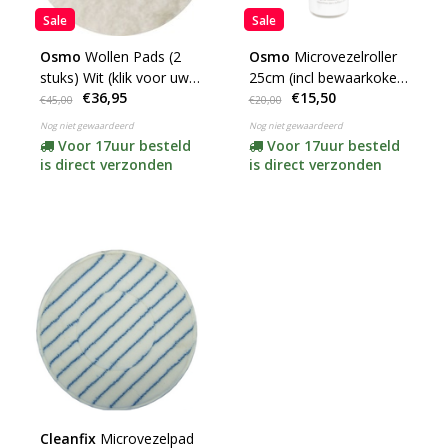
Sale
Sale
Osmo
Wollen Pads (2
Osmo
Microvezelroller
stuks) Wit (klik voor uw
25cm (incl bewaarkoker)
€36,95
€15,50
maat)
(tbv Rollerset)
€45,00
€20,00
Nog niet gewaardeerd
Nog niet gewaardeerd
Voor 17uur besteld
Voor 17uur besteld
is direct verzonden
is direct verzonden
Cleanfix
Microvezelpad