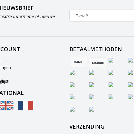
NIEUWSBRIEF
 extra informatie of nieuwe
CCOUNT
BETAALMETHODEN
n
lingen
s
lijst
ATIONAL
VERZENDING