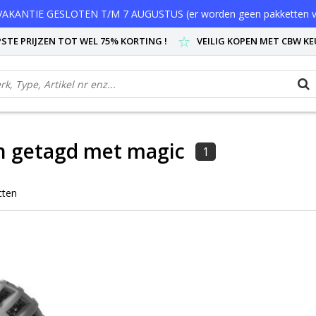
AKANTIE GESLOTEN T/M 7 AUGUSTUS (er worden geen pakketten v
STE PRIJZEN TOT WEL 75% KORTING !
VEILIG KOPEN MET CBW K
n getagd met magic
1
cten