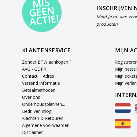
MI
S
G
E
E
A
C
TI
N
INSCHRIJVEN 
E!
Meld je nu aan voor
producten
KLANTENSERVICE
MIJN A
Zonder BTW aankopen ?
Registrere
AVG - GDPR
Mijn bestel
Contact + Adres
Mijn ticket
Verzend Informatie
Mijn verlang
Betaalmethoden
INTERN
Over ons
Onderhoudsplannen...
Bedrijven inlog
Klachten & Retouren
Algemene voorwaarden
Disclaimer