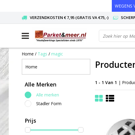
WEGENS V
VERZENDKOSTEN € 7,95 (GRATIS VA €75,-)
SCHERP
Home
/
Tags
/
magic
Producte
Home
1 - 1 Van 1
| Produ
Alle Merken
Alle merken
Stadler Form
Prijs