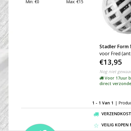
Min: €
0
Max: €
15
Stadler Form
voor Fred (anti
€13,95
(prijs per set 
Nog niet gewaa
Voor 17uur b
direct verzond
1 - 1 Van 1
| Produ
VERZENDKOSTEN
VEILIG KOPEN