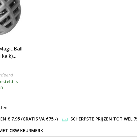
Magic Ball
 kalk)
van 2st)
rdeerd
esteld is
en
cten
 € 7,95 (GRATIS VA €75,-)
SCHERPSTE PRIJZEN TOT WEL 7
 MET CBW KEURMERK