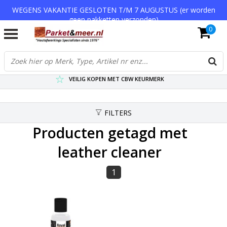
WEGENS VAKANTIE GESLOTEN T/M 7 AUGUSTUS (er worden
geen pakketten verzonden)
0
VERZENDKOSTEN € 7,95 (GRATIS VA €75,-)
SCHERPSTE PRIJZEN TOT WEL 75% KORTING !
VEILIG KOPEN MET CBW KEURMERK
FILTERS
Producten getagd met
leather cleaner
1