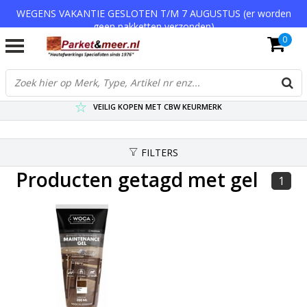
WEGENS VAKANTIE GESLOTEN T/M 7 AUGUSTUS (er worden
geen pakketten verzonden)
0
VERZENDKOSTEN € 7,95 (GRATIS VA €75,-)
SCHERPSTE PRIJZEN TOT WEL 75% KORTING !
VEILIG KOPEN MET CBW KEURMERK
FILTERS
Producten getagd met gel
1