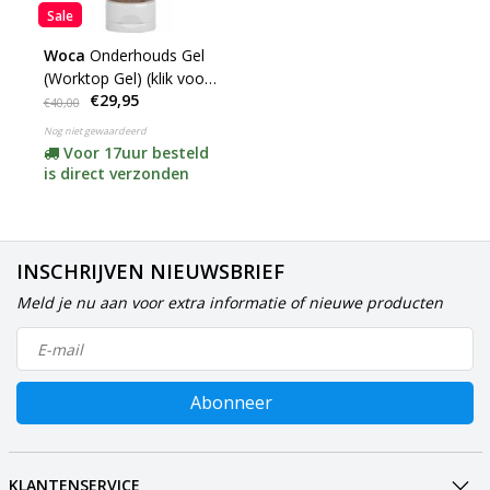
Sale
Woca
Onderhouds Gel
(Worktop Gel) (klik voor
€29,95
kleuren)
€40,00
Nog niet gewaardeerd
Voor 17uur besteld
is direct verzonden
INSCHRIJVEN NIEUWSBRIEF
Meld je nu aan voor extra informatie of nieuwe producten
Abonneer
KLANTENSERVICE