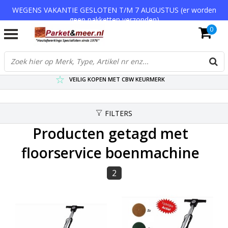
WEGENS VAKANTIE GESLOTEN T/M 7 AUGUSTUS (er worden
geen pakketten verzonden)
0
VERZENDKOSTEN € 7,95 (GRATIS VA €75,-)
SCHERPSTE PRIJZEN TOT WEL 75% KORTING !
VEILIG KOPEN MET CBW KEURMERK
FILTERS
Producten getagd met
floorservice boenmachine
2