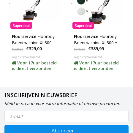
Superdeal
Superdeal
Floorservice
Floorboy
Floorservice
Floorboy
Boenmachine XL300
Boenmachine XL300 +
€329,00
€389,95
15 Pads (Prijsdump) **
€550,00
€675,00
Nog niet gewaardeerd
Nog niet gewaardeerd
Voor 17uur besteld
Voor 17uur besteld
is direct verzonden
is direct verzonden
INSCHRIJVEN NIEUWSBRIEF
Meld je nu aan voor extra informatie of nieuwe producten
Abonneer