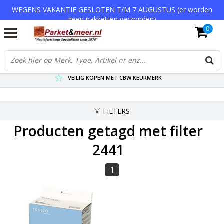
WEGENS VAKANTIE GESLOTEN T/M 7 AUGUSTUS (er worden
geen pakketten verzonden)
0
VERZENDKOSTEN € 7,95 (GRATIS VA €75,-)
SCHERPSTE PRIJZEN TOT WEL 75% KORTING !
VEILIG KOPEN MET CBW KEURMERK
FILTERS
Producten getagd met filter
2441
1